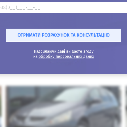
Надсилаючи дані ви даєте згоду
на
обробку персональних даних