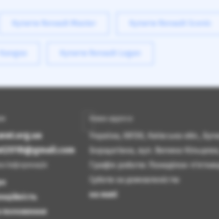
Купити Renault Master
Купити Renault Scenic
 Kangoo
Купити Renault Logan
ам
Наша адреса
rat.org.ua
Україна, 08130, Київська обл., Бу
rat2018@gmail.com
Борщагівка, вул. Велика Кільцева
Графік роботи: Понеділок-п'ятниця
а інформація
Субота за домовленістю
ро
на мапі
нційність
а положення