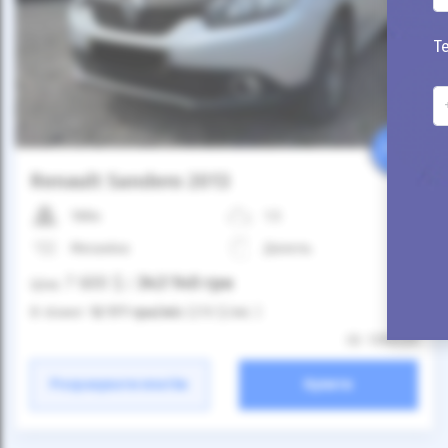
Т
25%
Renault Sandero 2013
188к
1.5
Механіка
Дизель
7 600
$
343 140
грн
Ціна:
/
В лізинг:
12 177
грн
/міс
(270
$
/міс )
ID: 1396129
Розрахувати платіж
Купити