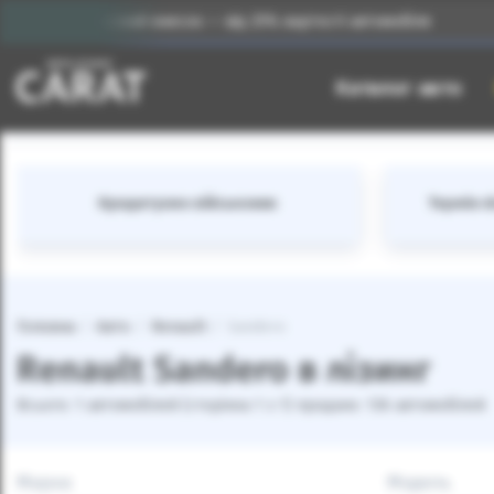
Початковий внесок — від 25% вартості автомобіля
Каталог авто
Кредитуємо військових
Термін лі
Головна
Авто
Renault
Sandero
Renault Sandero в лізинг
Всього: 1 автомобілей (сторінка 1 з 1) продано: 136 автомобілей
Марка
Модель