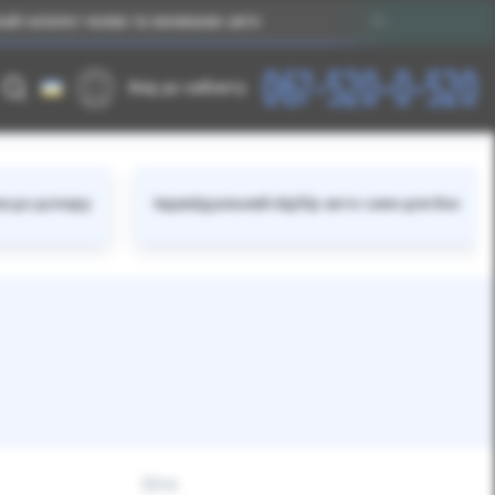
талог нових та вживаних авто
Без прив’язки до вал
067-520-0-520
Вхід до кабінету
ки до долару
Індивідуальний підбір авто саме для Вас
Ціна