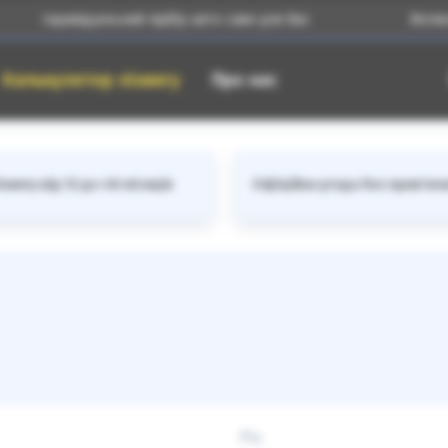
Індивідуальний підбір авто саме для Вас
Великий ка
Калькулятор лізингу
Про нас
зингу від 12 до 48 місяців
Офіційна угода без прив'яз
Рік