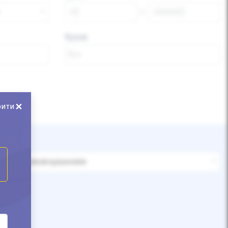
Кузов
×
рити
За замовчуванням