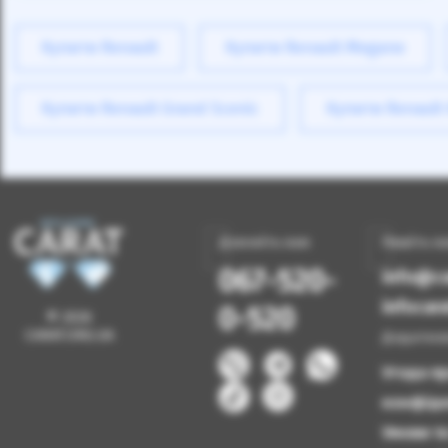
Купити Renault
Купити Renault Megane
Купити Renault Grand Scenic
Купити Renault
Дзвоніть нам
Пишіть н
067-520-
info@ca
infoca
0-520
© 2026
CARAT.ORG.UA
Додатков
Угода п
конфіде
Умови т