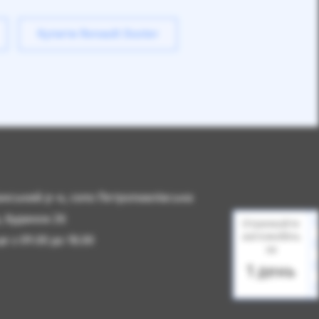
Купити Renault Duster
чанський р-н, село Петропавлівська
, будинок 2б
Отримайте
автомобіль
 з 09.00 до 18.00
за
1 день