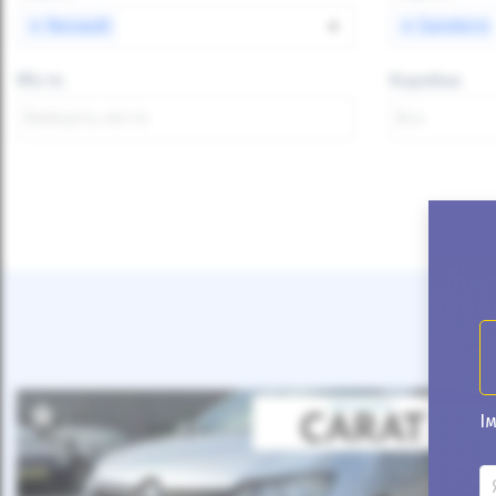
×
Renault
×
×
Sandero
Місто
Коробка
Ім