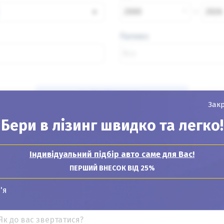
×
2000
2026
Паливо
Знайти авто
Зак
Бери в лізинг швидко та легко!
Індивідуальний підбір авто саме для Вас!
Показувати
24
12
6
ПЕРШИЙ ВНЕСОК ВІД 25%
'я