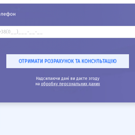
елефон
Надсилаючи дані ви даєте згоду
на
обробку персональних даних