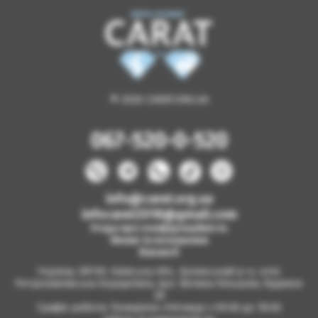
© 2026 CARAT.ORG.UA
067-520-0-520
info@carat.org.ua
infocarat2018@gmail.com
Угода про конфіденційність
Умови та положення
Вакансії
Україна, 08130, Київська обл., Бучанський р-н, село
Петропавлівська Борщагівка, вул. Велика Кільцева, будинок
2б
Графік роботи: Понеділок-п'ятниця з 09.00 до 18.00