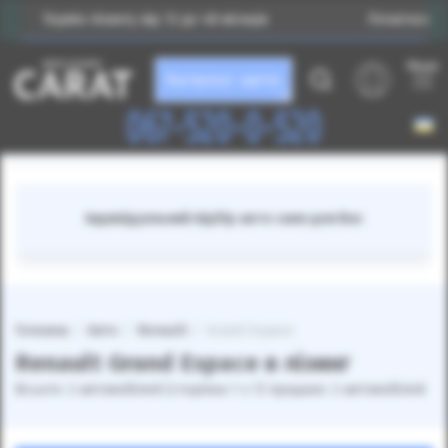
Термін лізингу від 12 до 48 місяців
Початковий внес
Меню
Каталог авто
067-520-0-520
Індивідуальний підбір авто саме для Вас
Головна
Авто
Renault
Grand Espace
Renault Grand Espace в лізинг
Всього: 2 автомобілей (сторінка 1 з 1) продано: 2 автомобілей