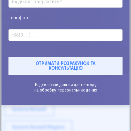
Телефон
25%
Renault Grand Espace 2011
375к
2.0
Механіка
Дизель
Автомобіль продано
ID: 56650
Надсилаючи дані ви даєте згоду
на
обробку персональних даних
Купити Renault
Купити Renault Megane