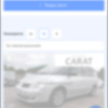
Пошук авто
Показувати
24
12
6
За замовчуванням
Автомобіль продано