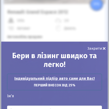
25%
Renault Grand Espace 2012
245к
2.0
Автомат
Дизель
Автомобіль продано
×
Закрити
ID: 443353
Бери в лізинг швидко та
легко!
Індивідуальний підбір авто саме для Вас!
ПЕРШИЙ ВНЕСОК ВІД 25%
Ім'я
Автомобіль продано