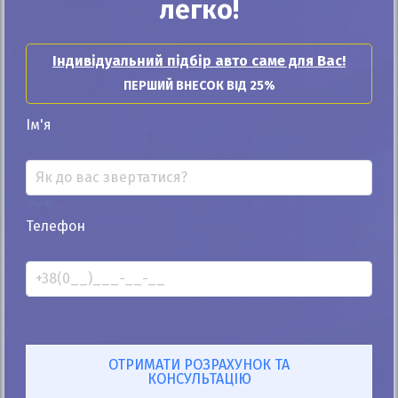
легко!
25%
Renault Austral 2023
Індивідуальний підбір авто саме для Вас!
16к
1.3
ПЕРШИЙ ВНЕСОК ВІД 25%
Автомат
Гібрид
Ім'я
Автомобіль продано
ID: 847131
Телефон
Купити Renault
Купити Renault Megane
Купити Renault Master