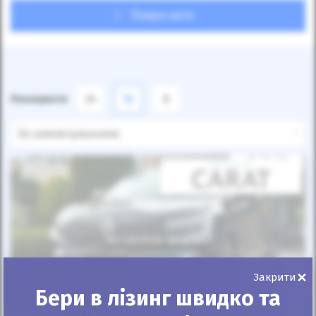
Пошук авто
Показувати
24
12
6
За замовчуванням
Автомобіль продано
×
Закрити
Бери в лізинг швидко та