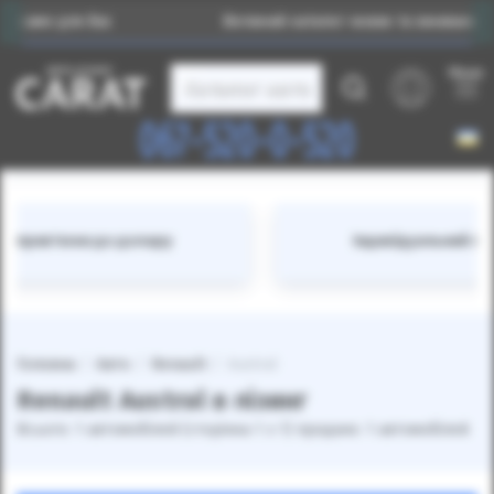
ме для Вас
Великий каталог нових та вживаних авто
Меню
Каталог авто
067-520-0-520
Індивідуальний підбір авто саме для Вас
Головна
Авто
Renault
Austral
Renault Austral в лізинг
Всього: 1 автомобілей (сторінка 1 з 1) продано: 1 автомобілей