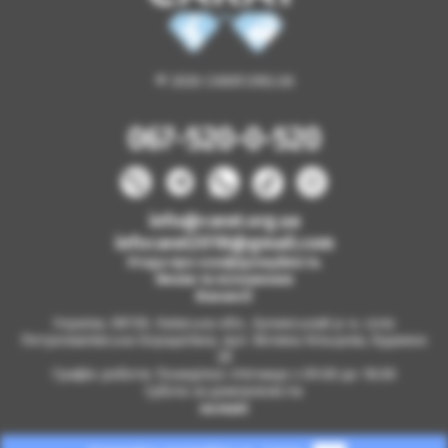
© 2026 CARAT.ORG.UA
067-520-0-520
info@carat.org.ua
infocarat2018@gmail.com
Угода про конфіденційність
Умови та положення
Вакансії
Україна, 08130, Київська обл., Бучанський р-н, село
Петропавлівська Борщагівка, вул. Велика Кільцева, будинок
2б
Графік роботи: Понеділок-п'ятниця з 09.00 до 18.00
Субота за домовленістю
на мапі