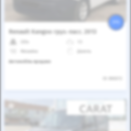
25%
Renault Kangoo груз.-пасс. 2013
325к
1.5
Механіка
Дизель
Автомобіль продано
ID: 866012