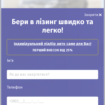
Автомобіль продано
×
Закрити
Бери в лізинг швидко та
легко!
25%
Renault Kangoo груз.-пасс. 2019
Індивідуальний підбір авто саме для Вас!
105к
1.5
ПЕРШИЙ ВНЕСОК ВІД 25%
Механіка
Дизель
Ім'я
Автомобіль продано
ID: 314716
Телефон