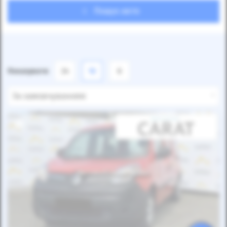
Пошук авто
Показувати
24
12
6
За замовчуванням
Автомобіль продано