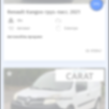
25%
Renault Kangoo груз.-пасс. 2021
38к
Автомат
Електро
Автомобіль продано
ID: 915947
Автомобіль продано