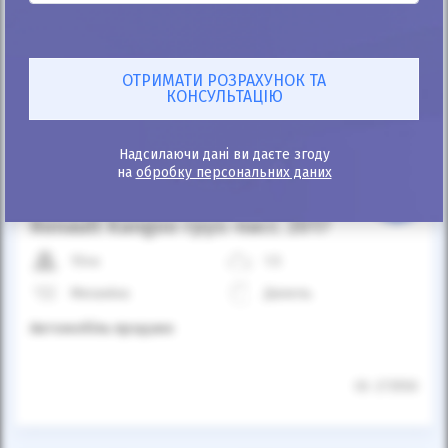
Автомобіль продано
Надсилаючи дані ви даєте згоду
на
обробку персональних даних
25%
Renault Kangoo груз.-пасс. 2017
154к
1.5
Механіка
Дизель
Автомобіль продано
ID: 273550