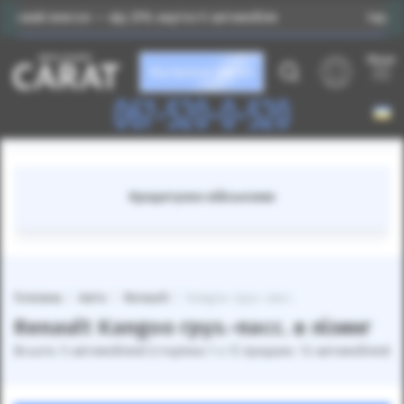
сок — від 25% вартості автомобіля
Індивідуальний пі
Меню
Каталог авто
067-520-0-520
Кредитуємо військових
Головна
Авто
Renault
Kangoo груз.-пасс.
Renault Kangoo груз.-пасс. в лізинг
Всього: 5 автомобілей (сторінка 1 з 1) продано: 12 автомобілей