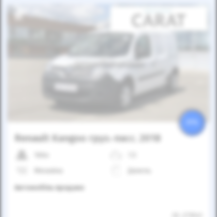
Автомобіль продано
25%
Renault Kangoo груз.-пасс. 2018
166к
1.5
Механіка
Дизель
Автомобіль продано
ID: 273541