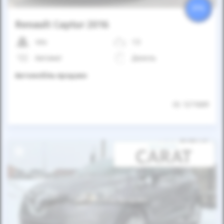
25%
Renault Captur 2016
46к
1.5
Автомат
Дизель
Автомобіль продано
ID: 1271689
Автомобіль продано