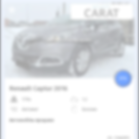
Автомобіль продано
25%
Renault Captur 2016
179к
1.2
Автомат
Бензин
Автомобіль продано
ID: 1166951