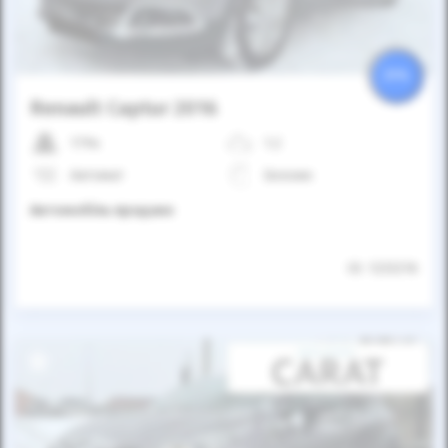
25%
Renault Captur 2016
179к
1.2
Автомат
Бензин
Автомобіль продано
ID: 1233216