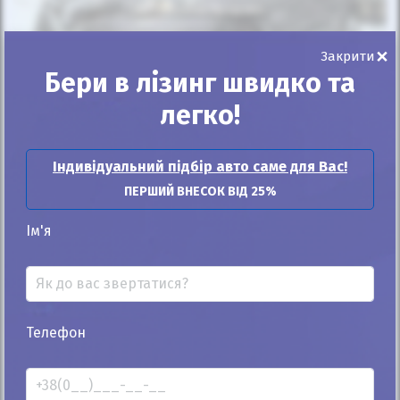
Автомобіль продано
×
Закрити
Бери в лізинг швидко та
легко!
25%
Renault Captur 2016
Індивідуальний підбір авто саме для Вас!
179к
1.2
ПЕРШИЙ ВНЕСОК ВІД 25%
Автомат
Бензин
Ім'я
Автомобіль продано
ID: 1203038
Телефон