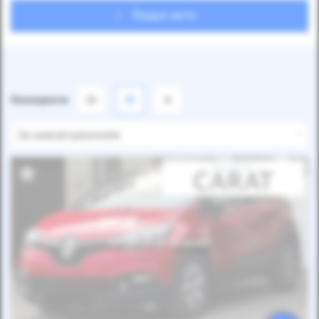
Пошук авто
Показувати
24
12
6
За замовчуванням
Автомобіль продано