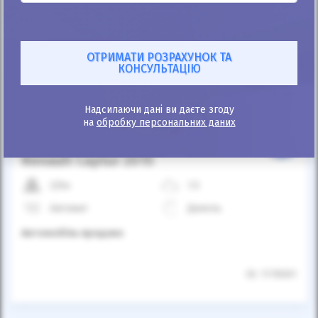
Автомобіль продано
Надсилаючи дані ви даєте згоду
на
обробку персональних даних
25%
Renault Captur 2015
225к
1.5
Автомат
Дизель
Автомобіль продано
ID: 1178301