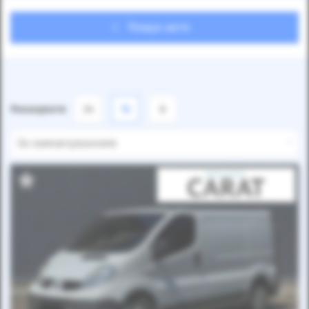
Пошук авто
Показувати
24
12
6
За замовчуванням