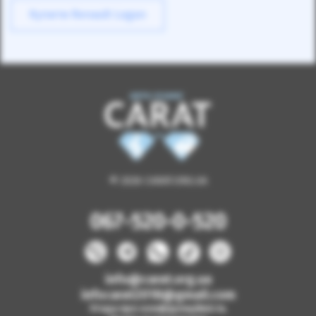
Купити Renault Logan
© 2026 CARAT.ORG.UA
067-520-0-520
info@carat.org.ua
infocarat2018@gmail.com
Угода про конфіденційність