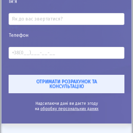
Ім'я
Телефон
25%
Renault Trafic груз. 2016
188к
1.6
Механіка
Дизель
13 400
$
605 010
грн
Ціна:
/
В лізинг:
20 922
грн
/міс
(463
$
/міс )
ID: 1114363
Надсилаючи дані ви даєте згоду
на
обробку персональних даних
Розрахувати платіж
Купити