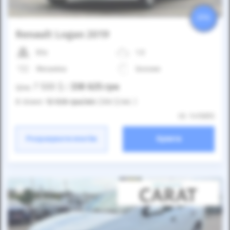
25%
Renault Logan 2019
83к
1.0
Механіка
Бензин
7 500
$
338 625
грн
Ціна:
/
В лізинг:
12 026
грн
/міс
(266
$
/міс )
ID: 1415855
Розрахувати платіж
Купити