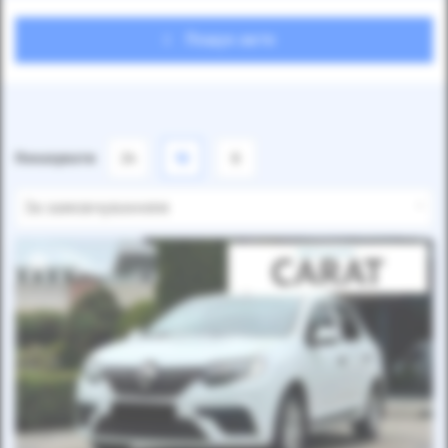
Пошук авто
Показувати
24
12
6
За замовчуванням