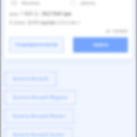
Механіка
Дизель
7 600
$
343 140
грн
Ціна:
/
В лізинг:
12 177
грн
/міс
(270
$
/міс )
ID: 1253660
Розрахувати платіж
Купити
Купити Renault
Купити Renault Megane
Купити Renault Master
Купити Renault Duster