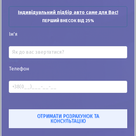
Індивідуальний підбір авто саме для Вас!
ПЕРШИЙ ВНЕСОК ВІД 25%
Ім'я
Телефон
25%
Renault Logan 2019
162к
1.5
Механіка
Дизель
10 000
$
451 500
грн
Ціна:
/
В лізинг:
15 796
грн
/міс
(350
$
/міс )
ID: 1275299