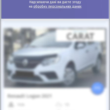
Надсилаючи дані ви даєте згоду
на
обробку персональних даних
Розрахувати платіж
Купити
25%
Renault Logan 2021
143к
1.5