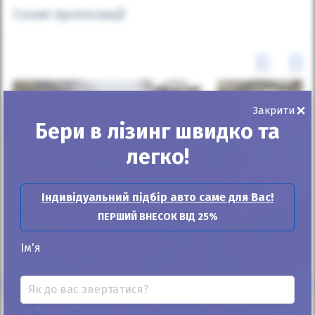
Схожі пропозиції
×
Закрити
Бери в лізинг швидко та
легко!
Індивідуальний підбір авто саме для Вас!
ПЕРШИЙ ВНЕСОК ВІД 25%
Toyota Camry 2018
Lincoln Continen
105000
93000
Ім'я
790 125
грн
790 125
грн