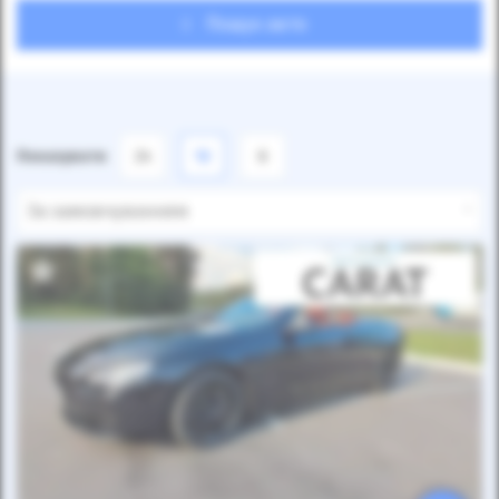
Пошук авто
Показувати
24
12
6
За замовчуванням