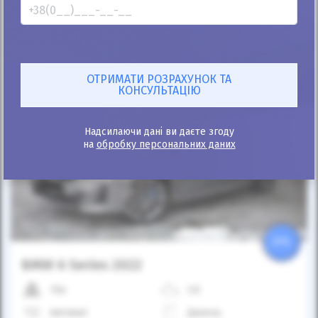
Розрахувати платіж
Купити
Надсилаючи дані ви даєте згоду
на
обробку персональних даних
25%
BMW 6 Series 2022
70к
3.0
Автомат
Дизель