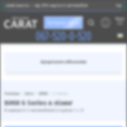
внесок — від 25% вартості автомобіля
Індивідуальний
Меню
Каталог авто
067-520-0-520
Кредитуємо військових
Головна
Авто
BMW
6 Series
BMW 6 Series в лізинг
В наявності: 5 автомобілей (сторінка 1 з 1)