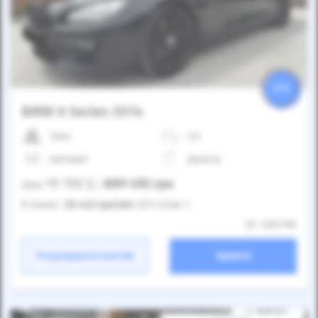
25%
BMW 6 Series 2014
163к
3.0
Автомат
Дизель
19 700
$
889 455
грн
Ціна:
/
В лізинг:
30 422
грн
/міс
(674
$
/міс )
ID: 1362106
Розрахувати платіж
Купити