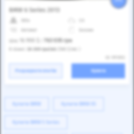
25%
BMW 6 Series 2013
365к
3.0
Автомат
Бензин
16 900
$
763 035
грн
Ціна:
/
В лізинг:
26 200
грн
/міс
(580
$
/міс )
ID: 991052
Розрахувати платіж
Купити
Купити BMW
Купити BMW X5
Купити BMW 5 Series