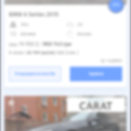
25%
BMW 6 Series 2015
151к
3.0
Автомат
Бензин
19 950
$
900 743
грн
Ціна:
/
В лізинг:
30 799
грн
/міс
(682
$
/міс )
ID: 1430991
Розрахувати платіж
Купити