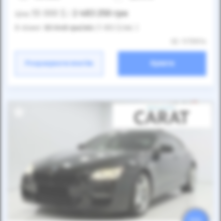
55 000
$
2 483 250
грн
Ціна:
/
В лізинг:
83 648
грн
/міс
(1 853
$
/міс )
ID: 1175914
Розрахувати платіж
Купити