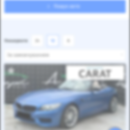
Пошук авто
Показувати
24
12
6
За замовчуванням