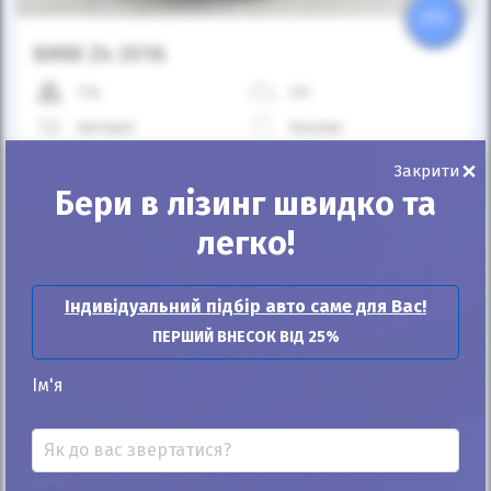
25%
BMW Z4 2016
11к
3.0
Автомат
Бензин
×
36 000
$
1 625 400
грн
Ціна:
/
Закрити
Бери в лізинг швидко та
В лізинг:
55 000
грн
/міс
(1 218
$
/міс )
ID: 1321420
легко!
Розрахувати платіж
Купити
Індивідуальний підбір авто саме для Вас!
ПЕРШИЙ ВНЕСОК ВІД 25%
Ім'я