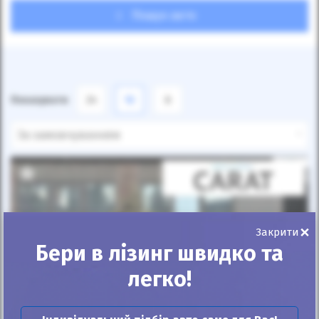
Пошук авто
Показувати
24
12
6
За замовчуванням
×
Закрити
Бери в лізинг швидко та
легко!