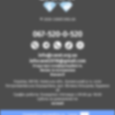
© 2026 CARAT.ORG.UA
067-520-0-520
info@carat.org.ua
infocarat2018@gmail.com
Угода про конфіденційність
Умови та положення
Вакансії
Україна, 08130, Київська обл., Бучанський р-н, село
Петропавлівська Борщагівка, вул. Велика Кільцева, будинок
2б
Графік роботи: Понеділок-п'ятниця з 09.00 до 18.00
Субота за домовленістю
на мапі
Отримайте автомобіль за
1 день