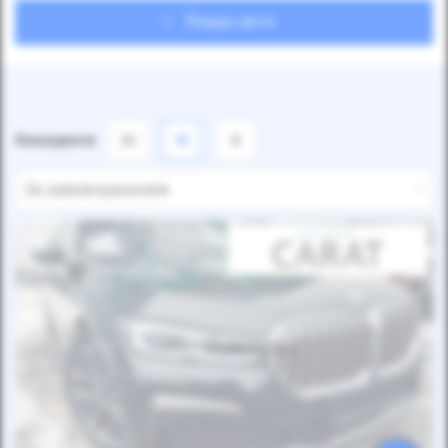
Пошук авто
Показувати
24
12
6
За замовчуванням
Автомобіль продано