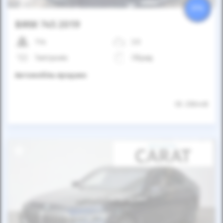
25%
BMW 745 2019
11к
3.0
Типтронік
Гібрид
Автомобіль продано
ID: 236448
Автомобіль продано