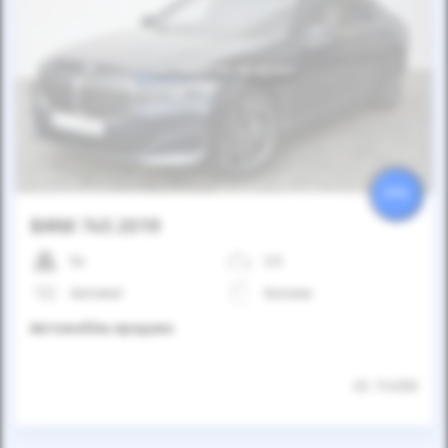
Автомобіль продано
25%
BMW 745 2019
5к
3.0
Автомат
Бензин
Автомобіль продано
ID: 114350