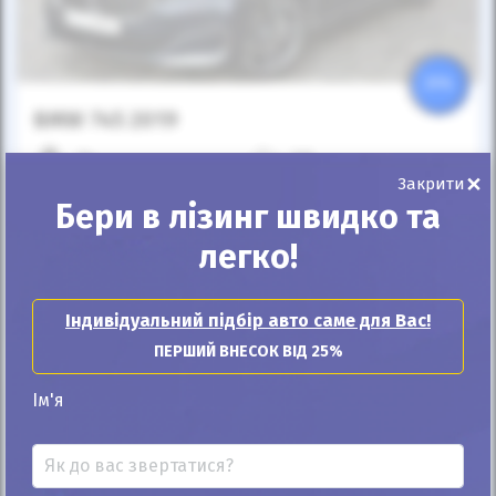
25%
BMW 745 2019
7к
3.0
×
Закрити
Автомат
Бензин
Бери в лізинг швидко та
Автомобіль продано
легко!
ID: 159966
Індивідуальний підбір авто саме для Вас!
ПЕРШИЙ ВНЕСОК ВІД 25%
Ім'я