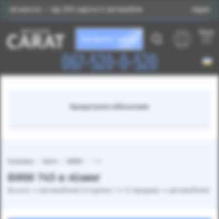
сок — від 25% вартості автомобіля
Індивідуальний пі
Меню
Каталог авто
067-520-0-520
Кредитуємо військових
Головна
Авто
BMW
745
BMW 745 в лізинг
Всього: 4 автомобілей (сторінка 1 з 1) продано: 4 автомобілей