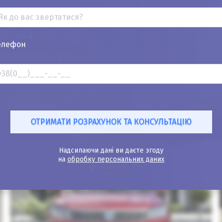
елефон
Надсилаючи дані ви даєте згоду
на
обробку персональних даних