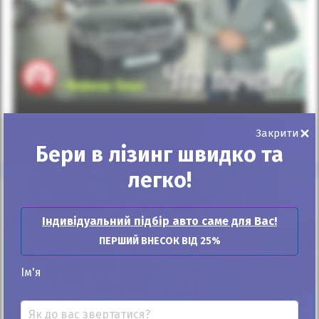
×
Закрити
Бери в лізинг швидко та
легко!
Схожі пропозиції
Індивідуальний підбір авто саме для Вас!
ПЕРШИЙ ВНЕСОК ВІД 25%
Ім'я