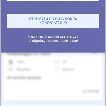
Автомобіль продано
Надсилаючи дані ви даєте згоду
на
обробку персональних даних
25%
Volkswagen LT 2002
450к
2.5
Механіка
Дизель
Автомобіль продано
ID: 650288