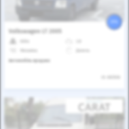
25%
Volkswagen LT 2005
600к
2.8
Механіка
Дизель
Автомобіль продано
ID: 683506