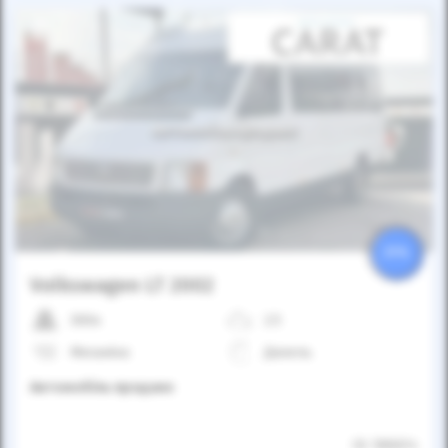
Автомобіль продано
25%
Volkswagen LT 2002
300к
2.5
Механіка
Дизель
Автомобіль продано
ID: 586614