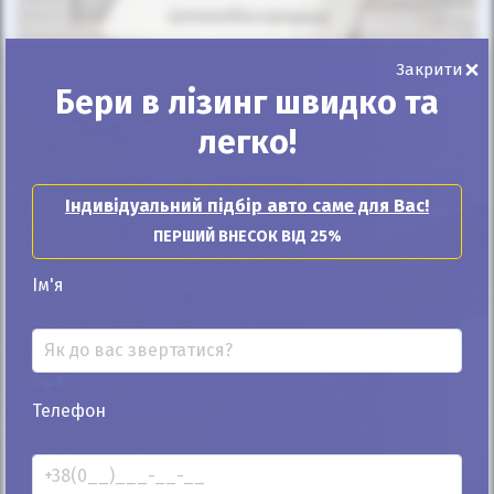
Автомобіль продано
×
Закрити
Бери в лізинг швидко та
легко!
25%
Volkswagen LT 2002
Індивідуальний підбір авто саме для Вас!
489к
2.5
ПЕРШИЙ ВНЕСОК ВІД 25%
Механіка
Дизель
Ім'я
Автомобіль продано
ID: 650304
Телефон