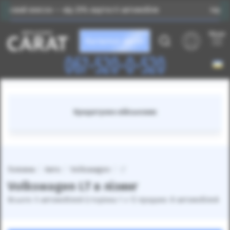
есок — від 25% вартості автомобіля
Індивідуальний 
Меню
Каталог авто
067-520-0-520
Кредитуємо військових
Головна
Авто
Volkswagen
LT
Volkswagen LT в лізинг
Всього: 5 автомобілей (сторінка 1 з 1) продано: 8 автомобілей