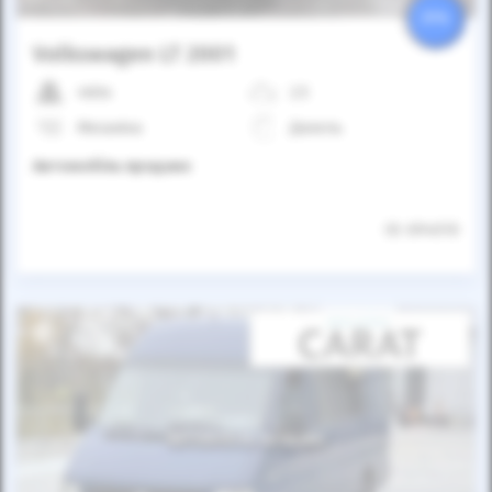
25%
Volkswagen LT 2001
460к
2.5
Механіка
Дизель
Автомобіль продано
ID: 694010
Автомобіль продано