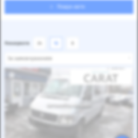
Пошук авто
Показувати
24
12
6
За замовчуванням
Автомобіль продано