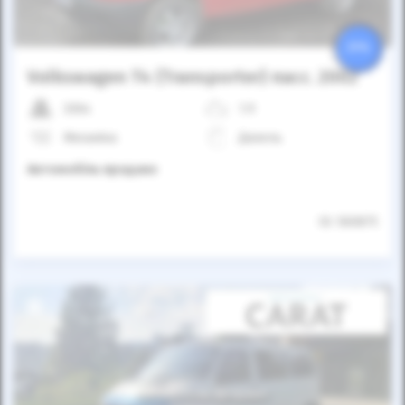
25%
Volkswagen T4 (Transporter) пасс. 2002
330к
1.9
Механіка
Дизель
Автомобіль продано
ID: 560875
Автомобіль продано