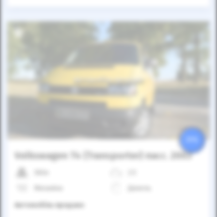
Автомобіль продано
25%
Volkswagen T4 (Transporter) пасс. 2003
360к
2.5
Механіка
Дизель
Автомобіль продано