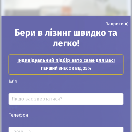
Автомобіль продано
×
Закрити
Бери в лізинг швидко та
легко!
25%
Volkswagen T4 (Transporter) пасс. 2001
Індивідуальний підбір авто саме для Вас!
ПЕРШИЙ ВНЕСОК ВІД 25%
340к
2.5
Механіка
Дизель
Ім'я
Автомобіль продано
ID: 343626
Телефон