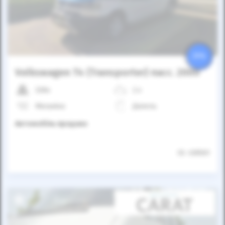
25%
Volkswagen T4 (Transporter) пасс. 2000
328к
2.4
Механіка
Дизель
Автомобіль продано
ID: 458561