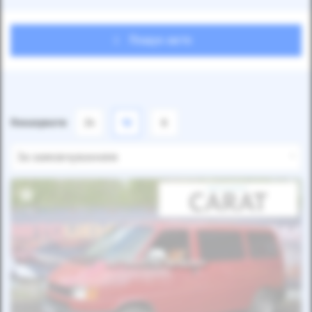
Пошук авто
Показувати
24
12
6
За замовчуванням
Автомобіль продано