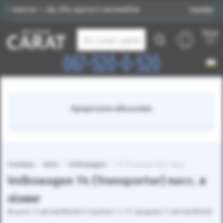
 — від 25% вартості автомобіля
Індивідуальний підб
Меню
Каталог авто
067-520-0-520
Термін лізингу від 12 до 48 місяців
Головна
Авто
Volkswagen
T4 (Transporter) пасс.
Volkswagen T4 (Transporter) пасс. в
лізинг
Всього: 5 автомобілей (сторінка 1 з 1) продано: 5 автомобілей