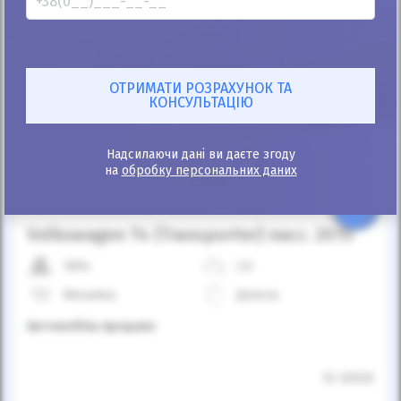
Автомобіль продано
Надсилаючи дані ви даєте згоду
на
обробку персональних даних
25%
Volkswagen T4 (Transporter) пасс. 2015
189к
2.0
Механіка
Дизель
Автомобіль продано
ID: 82526