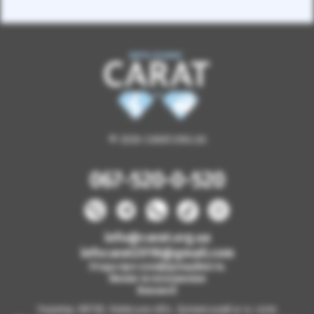
© 2026 CARAT.ORG.UA
067-520-0-520
info@carat.org.ua
infocarat2018@gmail.com
Угода про конфіденційність
Умови та положення
Вакансії
Україна, 08130, Київська обл., Бучанський р-н, село