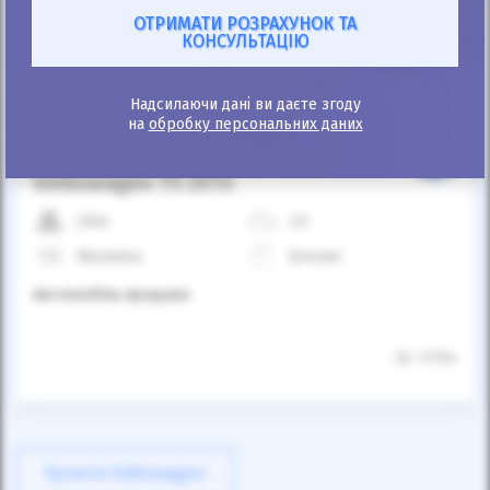
Автомобіль продано
Надсилаючи дані ви даєте згоду
на
обробку персональних даних
25%
Volkswagen T5 2013
220к
2.0
Механіка
Бензин
Автомобіль продано
ID: 11154
Купити Volkswagen