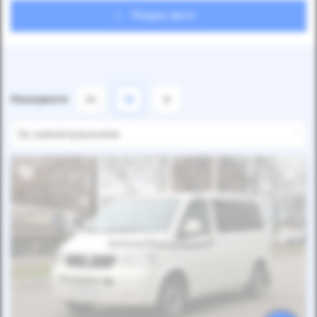
Пошук авто
Показувати
24
12
6
За замовчуванням
Автомобіль продано