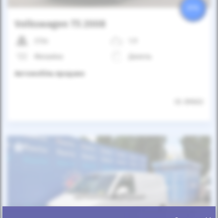
25%
Volkswagen T5 2008
213к
1.9
Механіка
Дизель
Автомобіль продано
ID: 89602
Автомобіль продано