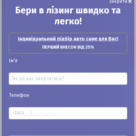
×
Закрити
Бери в лізинг швидко та
легко!
25%
Volkswagen T5 2015
Індивідуальний підбір авто саме для Вас!
177к
2.0
ПЕРШИЙ ВНЕСОК ВІД 25%
Механіка
Дизель
Ім'я
Автомобіль продано
ID: 11757
Телефон