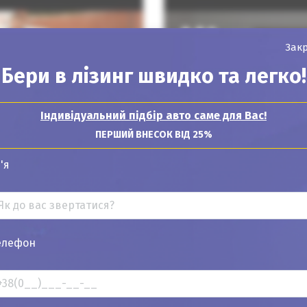
Зак
Бери в лізинг швидко та легко!
Індивідуальний підбір авто саме для Вас!
ПЕРШИЙ ВНЕСОК ВІД 25%
'я
елефон