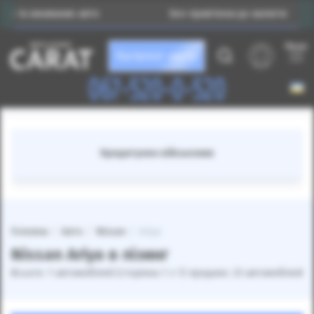
а вживаних авто
Без прив’язки до валюти
Меню
Каталог авто
067-520-0-520
Кредитуємо військових
Головна
Авто
Nissan
Ariya
Nissan Ariya в лізинг
Всього: 1 автомобілей (сторінка 1 з 1) продано: 23 автомобілей