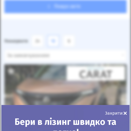
Пошук авто
Показувати
24
12
6
За замовчуванням
×
Закрити
Бери в лізинг швидко та