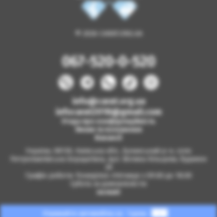
© 2026 CARAT.ORG.UA
067-520-0-520
info@carat.org.ua
infocarat2018@gmail.com
Угода про конфіденційність
Умови та положення
Вакансії
Україна, 08130, Київська обл., Бучанський р-н, село
Петропавлівська Борщагівка, вул. Велика Кільцева, будинок
2б
Графік роботи: Понеділок-п'ятниця з 09.00 до 18.00
Субота за домовленістю
на мапі
Отримайте автомобіль за
1 день