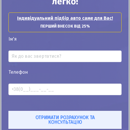
легко!
25%
Nissan Ariya 2022
Індивідуальний підбір авто саме для Вас!
56к
ПЕРШИЙ ВНЕСОК ВІД 25%
Автомат
Електро
Ім'я
26 000
$
1 173 900
грн
Ціна:
/
В лізинг:
39 921
грн
/міс
(884
$
/міс )
ID: 1425806
Телефон
Розрахувати платіж
Купити
Купити Nissan
Купити Nissan Rogue
Купити Nissan Qashqai