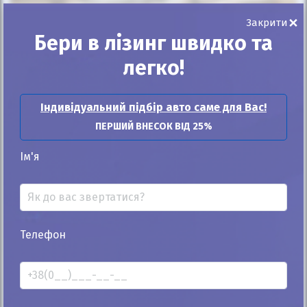
Автомобіль продано
×
Закрити
Бери в лізинг швидко та
легко!
25%
Індивідуальний підбір авто саме для Вас!
Nissan Primera 2004
ПЕРШИЙ ВНЕСОК ВІД 25%
213к
1.8
Ім'я
Автомат
Бензин
Автомобіль продано
ID: 523674
Телефон