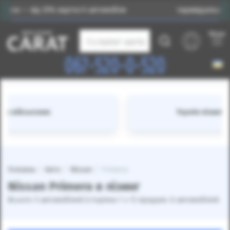
д 25% вартості автомобіля
Індивідуальний підбір авт
Меню
Каталог авто
067-520-0-520
Термін лізингу від 12 до 48 місяців
Головна
Авто
Nissan
Primera
Nissan Primera в лізинг
Всього: 5 автомобілей (сторінка 1 з 1) продано: 6 автомобілей