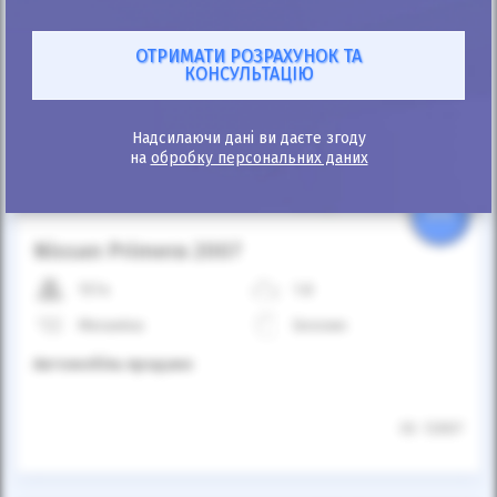
Автомобіль продано
Надсилаючи дані ви даєте згоду
на
обробку персональних даних
25%
Nissan Primera 2007
157к
1.8
Механіка
Бензин
Автомобіль продано
ID: 12007