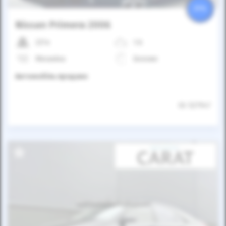
25%
Nissan Primera 2006
237к
1.6
Механіка
Бензин
Автомобіль продано
ID: 527947
Автомобіль продано