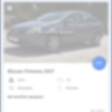
Автомобіль продано
25%
Nissan Primera 2007
201к
1.6
Механіка
Бензин
Автомобіль продано
ID: 11742