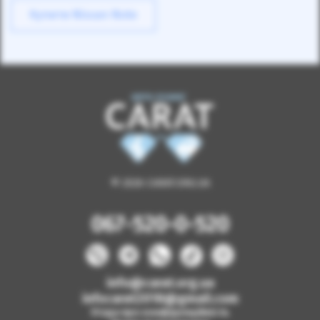
Купити Nissan Note
© 2026 CARAT.ORG.UA
067-520-0-520
info@carat.org.ua
infocarat2018@gmail.com
Угода про конфіденційність