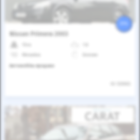
25%
Nissan Primera 2003
154к
1.8
Механіка
Бензин
Автомобіль продано
ID: 525002