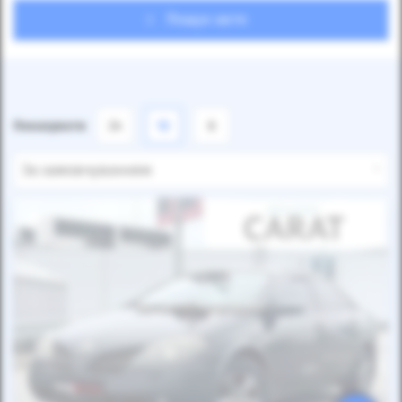
Пошук авто
Показувати
24
12
6
За замовчуванням
Автомобіль продано