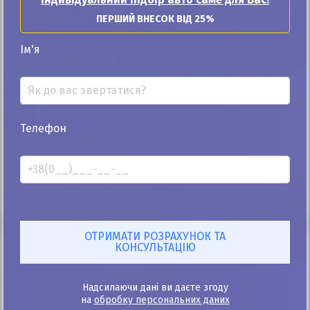
ПЕРШИЙ ВНЕСОК ВІД 25%
Ім'я
Телефон
Схожі пропозиції
Надсилаючи дані ви даєте згоду
на
обробку персональних даних