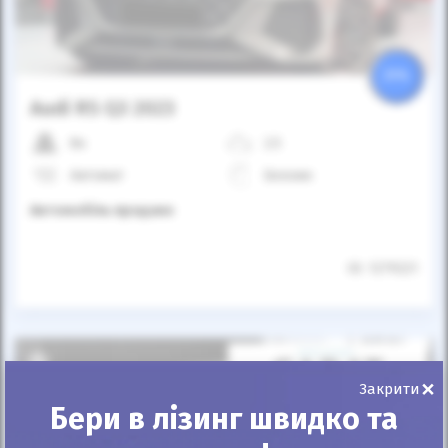
25%
Audi RS Q3 2023
8к
2.5
Автомат
Бензин
Автомобіль продано
ID: 1279221
×
Закрити
Бери в лізинг швидко та