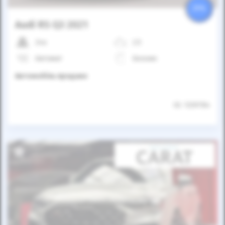
25%
Audi RS Q3 2021
24к
2.5
Автомат
Бензин
Автомобіль продано
ID: 1339784
Автомобіль продано