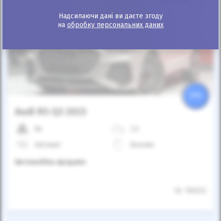
Надсилаючи дані ви даєте згоду
на
обробку персональних даних
Автомобіль продано
25%
Audi RS Q3 2023
8к
2.5
Автомат
Бензин
Автомобіль продано
ID: 760222