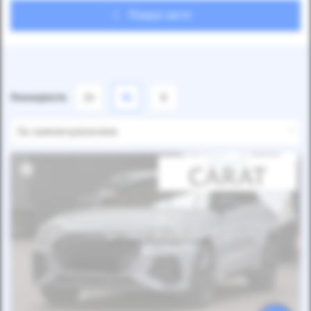
Пошук авто
Показувати
24
12
6
За замовчуванням
Автомобіль продано