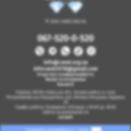
© 2026 CARAT.ORG.UA
067-520-0-520
info@carat.org.ua
infocarat2018@gmail.com
Угода про конфіденційність
Умови та положення
Вакансії
Україна, 08130, Київська обл., Бучанський р-н, село
Петропавлівська Борщагівка, вул. Велика Кільцева, будинок
2б
Графік роботи: Понеділок-п'ятниця з 09.00 до 18.00
Субота за домовленістю
на мапі
Отримайте автомобіль за
1 день