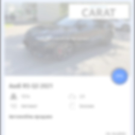
Автомобіль продано
25%
Audi RS Q3 2021
137к
2.5
Автомат
Бензин
Автомобіль продано
ID: 642692