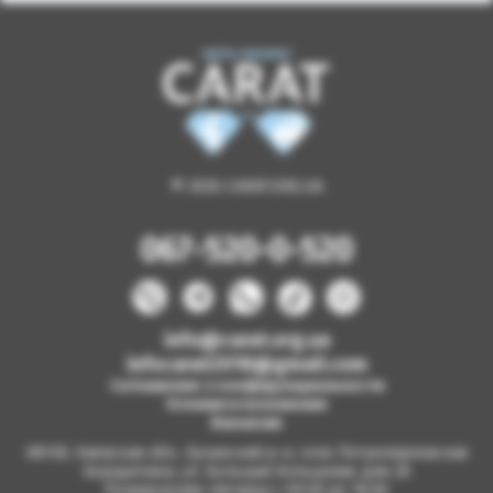
© 2026 CARAT.ORG.UA
067-520-0-520
info@carat.org.ua
infocarat2018@gmail.com
Соглашение о конфиденциальности
Условия и положения
Вакансии
08130, Киевская обл., Бучанский р-н, село Петропавловская
Борщаговка, ул. Большая Кольцевая, дом 2б
Понедельник-пятница с 09.00 до 18.00