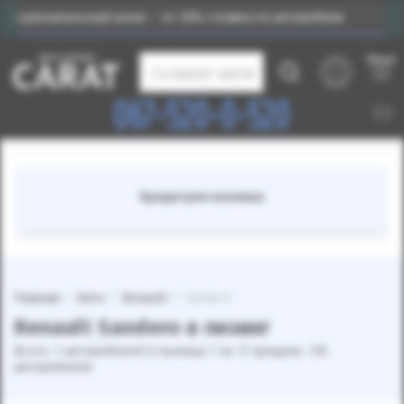
ервоначальный взнос – от 25% стоимости автомобиля
Меню
Каталог авто
067-520-0-520
Кредитуем военных
Главная
Авто
Renault
Sandero
Renault Sandero в лизинг
Всего: 1 автомобилей (страница 1 из 1) продано: 135
автомобилей