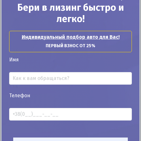
Бери в лизинг быстро и
25%
легко!
Renault Grand Espace 2012
245к
2.0
Индивидуальный подбор авто для Вас!
Автомат
Дизель
ПЕРВЫЙ ВЗНОС ОТ 25%
Автомобиль продан
Имя
ID: 443353
Телефон
Автомобиль продан