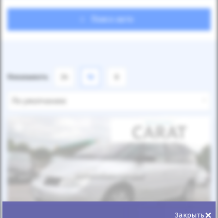
Поиск авто
Показывать
24
12
6
По умолчанию
Автомобиль продан
×
Закрыть