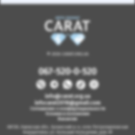
© 2026 CARAT.ORG.UA
067-520-0-520
info@carat.org.ua
infocarat2018@gmail.com
Соглашение о конфиденциальности
Условия и положения
Вакансии
08130, Киевская обл., Бучанский р-н, село Петропавловская
Борщаговка, ул. Большая Кольцевая, дом 2б