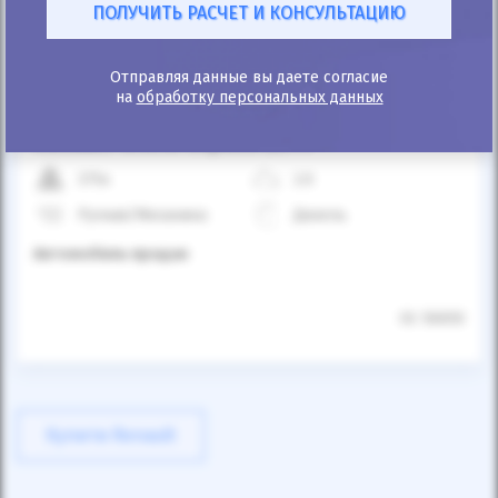
Отправляя данные вы даете согласие
на
обработку персональных данных
25%
Renault Grand Espace 2011
375к
2.0
Ручная/Механика
Дизель
Автомобиль продан
ID: 56650
Купити Renault