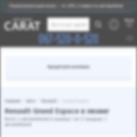
Первоначальный взнос – от 25% стоимости автомобиля
Меню
Каталог авто
067-520-0-520
Кредитуем военных
Главная
Авто
Renault
Grand Espace
Renault Grand Espace в лизинг
Всего: 2 автомобилей (страница 1 из 1) продано: 2
автомобилей