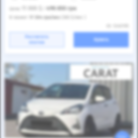
11 000
$
496 650
грн
Цена:
/
В лизинг:
17 304
грн
/мес
(383
$
/мес )
ID: 1240195
Рассчитать
Купить
платеж