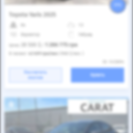
25%
Toyota Yaris 2025
8к
1.5
Вариатор
Гибрид
28 500
$
1 286 775
грн
Цена:
/
В лизинг:
43 691
грн
/мес
(968
$
/мес )
ID: 1412694
Рассчитать
Купить
платеж