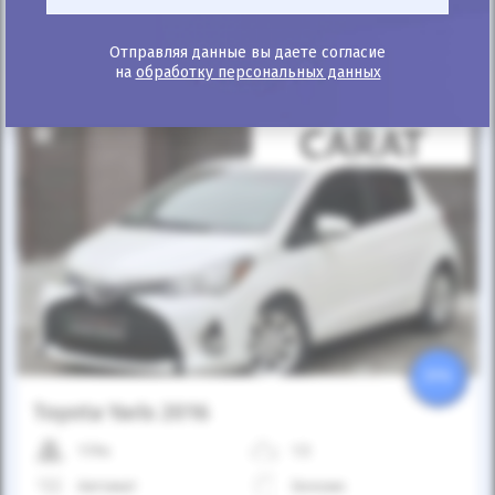
Рассчитать
Купить
платеж
Отправляя данные вы даете согласие
на
обработку персональных данных
25%
Toyota Yaris 2016
119к
1.5
Автомат
Бензин