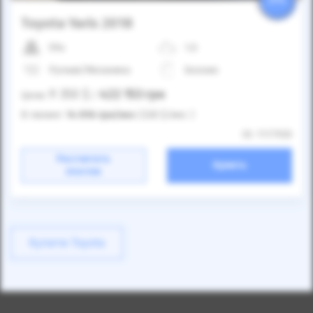
25%
Toyota Yaris 2018
59к
1.0
Ручная/Механика
Бензин
9 350
$
422 153
грн
Цена:
/
В лизинг:
14 816
грн
/мес
(328
$
/мес )
ID: 1117920
Рассчитать
Купить
платеж
Купити Toyota