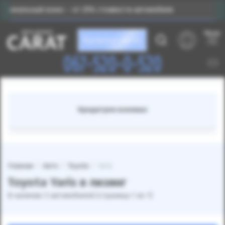
нос – от 25% стоимости автомобиля
Индивидуальны
Меню
Каталог авто
067-520-0-520
Кредитуем военных
Главная
Авто
Toyota
Yaris
Toyota Yaris в лизинг
В наличии: 5 автомобилей (страница 1 из 1)