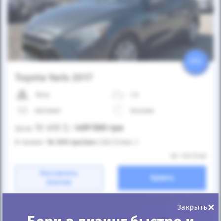
25%
Toyota Yaris 2017
164к
1.5
Автомат
Бензин
10 400
$
469 560
грн
Цена:
/
В лизинг:
16 399
грн
/мес
(363
$
/мес )
ID: 1347246
Рассчитать
Купить
платеж
×
Закрыть