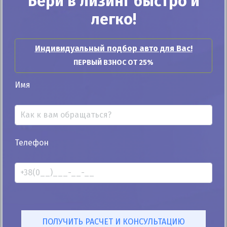
Бери в лизинг быстро и
легко!
Индивидуальный подбор авто для Вас!
ПЕРВЫЙ ВЗНОС ОТ 25%
Имя
25%
Toyota Yaris 2014
Телефон
170к
1.5
Автомат
Гибрид
10 000
$
451 500
грн
Цена:
/
В лизинг:
15 796
грн
/мес
(350
$
/мес )
ID: 1322871