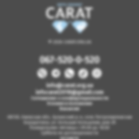
© 2026 CARAT.ORG.UA
067-520-0-520
info@carat.org.ua
infocarat2018@gmail.com
Соглашение о конфиденциальности
Условия и положения
Вакансии
08130, Киевская обл., Бучанский р-н, село Петропавловская
Борщаговка, ул. Большая Кольцевая, дом 2б
Понедельник-пятница с 09.00 до 18.00
Суббота по договоренности
на карте