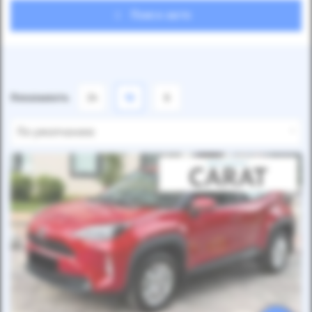
Поиск авто
Показывать
24
12
6
По умолчанию