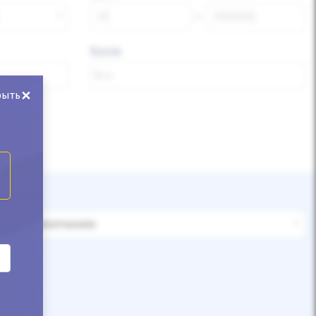
Кузов
×
рыть
По умолчанию