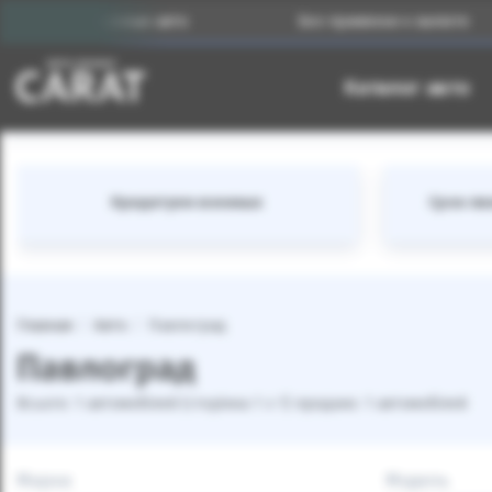
одержанных авто
Без привязки к валюте
Каталог авто
Кредитуем военных
Срок лиз
Главная
Авто
Павлоград
Павлоград
Всього: 1 автомобілей (сторінка 1 з 1) продано: 1 автомобілей
Марка
Модель