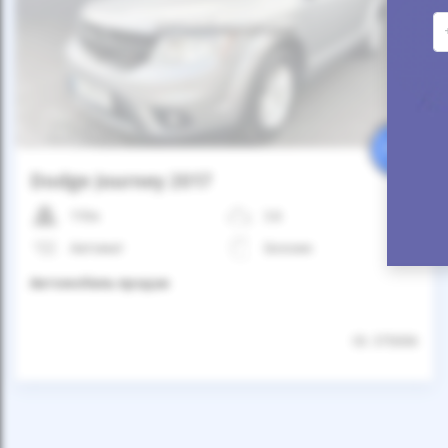
Автомобиль продан
25%
Dodge Journey 2017
110к
3.6
Автомат
Бензин
Автомобиль продан
ID: 375006