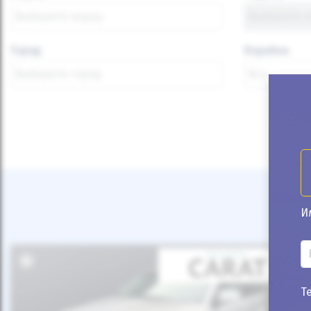
Город
Коробка
И
Т