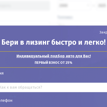
2000
2025
Топливо
Зак
Бери в лизинг быстро и легко!
Найти авто
Индивидуальный подбор авто для Вас!
ПЕРВЫЙ ВЗНОС ОТ 25%
мя
Показывать
24
12
6
елефон