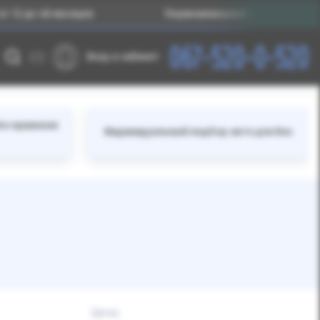
48 месяцев
Первоначальный взнос – от 25% стоимост
067-520-0-520
Вход в кабинет
ез привязки
Индивидуальный подбор авто для Вас
Цена