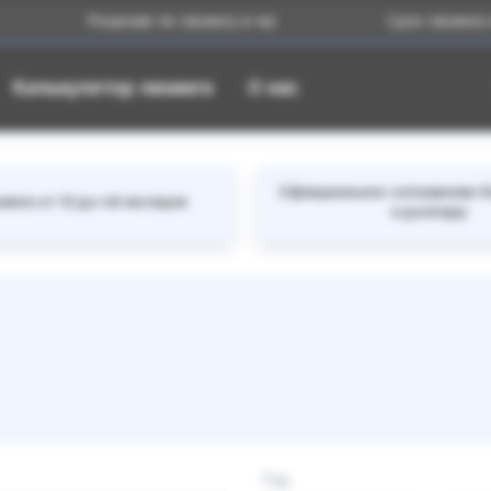
Решение по лизингу в час
Срок лизинга от 12 до 
Калькулятор лизинга
О нас
Официальное соглашение б
инга от 12 до 48 месяцев
к доллару
Год