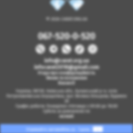
© 2026 CARAT.ORG.UA
067-520-0-520
info@carat.org.ua
infocarat2018@gmail.com
Угода про конфіденційність
Умови та положення
Вакансії
Україна, 08130, Київська обл., Бучанський р-н, село
Петропавлівська Борщагівка, вул. Велика Кільцева, будинок
2б
Графік роботи: Понеділок-п'ятниця з 09.00 до 18.00
Субота за домовленістю
на мапі
Отримайте автомобіль за
1 день