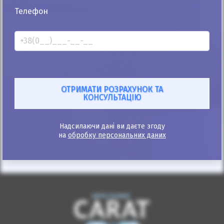
25%
Телефон
Dodge Journey 2017
110к
3.6
Автомат
Бензин
Автомобіль продано
ID: 375006
Надсилаючи дані ви даєте згоду
на
обробку персональних даних