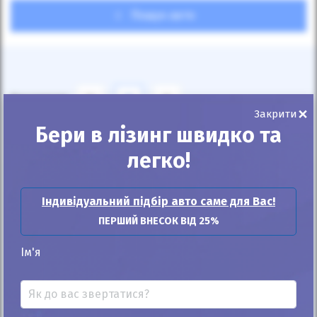
Пошук авто
Показувати
24
12
6
×
Закрити
Бери в лізинг швидко та
За замовчуванням
легко!
Індивідуальний підбір авто саме для Вас!
ПЕРШИЙ ВНЕСОК ВІД 25%
Автомобіль продано
Ім'я