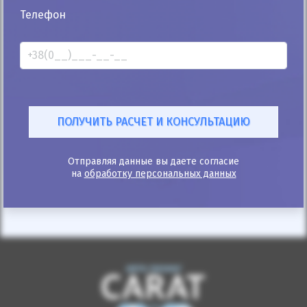
25%
Телефон
Ford Focus 2014
141к
1.6
Ручная/Механика
Бензин
Автомобиль продан
ID: 878174
Отправляя данные вы даете согласие
на
обработку персональных данных