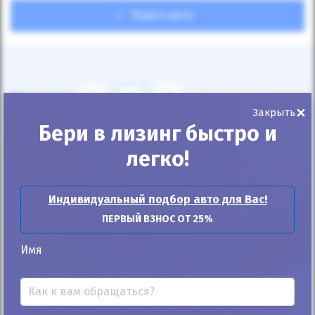
Поиск авто
Показывать
24
12
6
×
Закрыть
Бери в лизинг быстро и
По умолчанию
легко!
Индивидуальный подбор авто для Вас!
ПЕРВЫЙ ВЗНОС ОТ 25%
Автомобиль продан
Имя