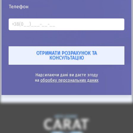
25%
Телефон
Ford Focus 2014
141к
1.6
Механіка
Бензин
Автомобіль продано
ID: 878174
Надсилаючи дані ви даєте згоду
на
обробку персональних даних