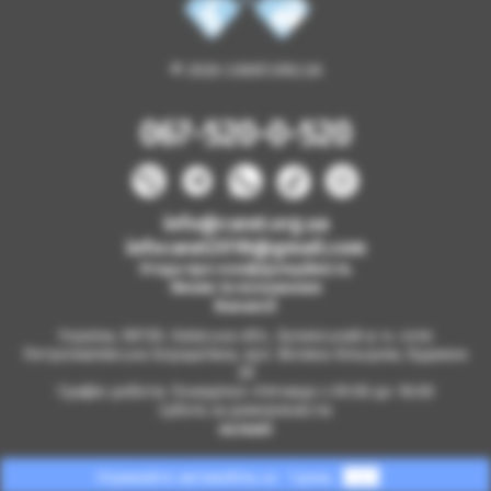
© 2026 CARAT.ORG.UA
067-520-0-520
info@carat.org.ua
infocarat2018@gmail.com
Угода про конфіденційність
Умови та положення
Вакансії
Україна, 08130, Київська обл., Бучанський р-н, село
Петропавлівська Борщагівка, вул. Велика Кільцева, будинок
2б
Графік роботи: Понеділок-п'ятниця з 09.00 до 18.00
Субота за домовленістю
на мапі
Отримайте автомобіль за
1 день