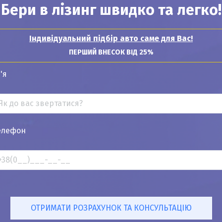
Бери в лізинг швидко та легко!
Індивідуальний підбір авто саме для Вас!
ПЕРШИЙ ВНЕСОК ВІД 25%
'я
елефон
втомат
Чернівці
* Кальк
** Автома
едан
Сірий металік