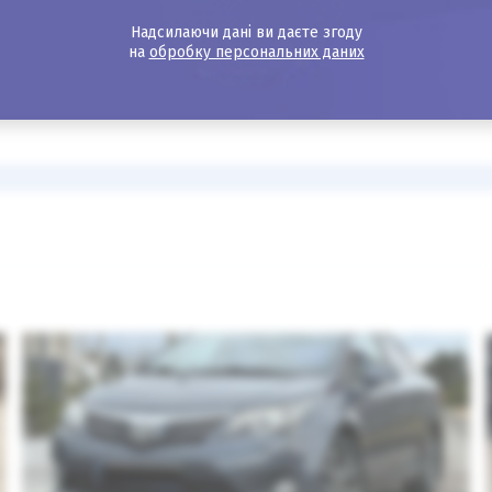
Надсилаючи дані ви даєте згоду
на
обробку персональних даних