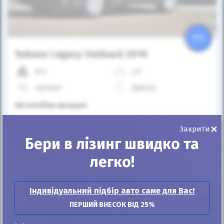
25%
Subaru Legacy Outback 2016
87к
2.0
Автомат
Дизель
Автомобіль продано
×
Закрити
ID: 183926
Бери в лізинг швидко та
легко!
Індивідуальний підбір авто саме для Вас!
ПЕРШИЙ ВНЕСОК ВІД 25%