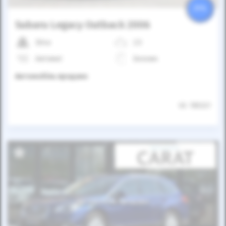
25%
Subaru Legacy Outback 2006
304к
2.5
Автомат
Бензин
Автомобіль продано
ID: 785321
Автомобіль продано