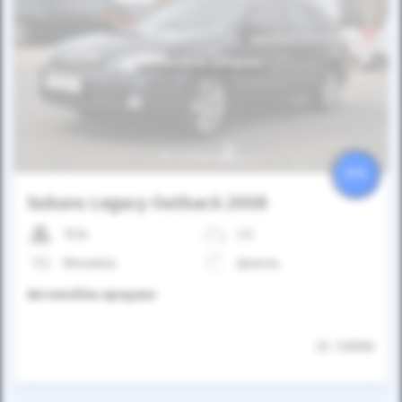
Автомобіль продано
25%
Subaru Legacy Outback 2008
153к
2.0
Механіка
Дизель
Автомобіль продано
ID: 128580