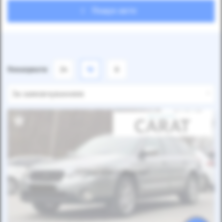
Пошук авто
Показувати
24
12
6
За замовчуванням
Автомобіль продано