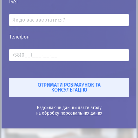
Ім'я
Автомобіль продано
Телефон
25%
Subaru Legacy Outback 2016
127к
2.5
Автомат
Бензин
Автомобіль продано
ID: 139432
Надсилаючи дані ви даєте згоду
на
обробку персональних даних