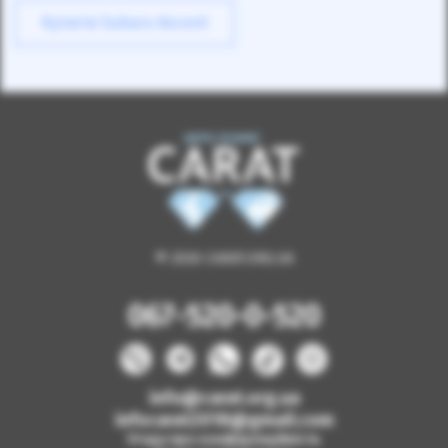
Купити Subaru Ascent
© 2026 CARAT.ORG.UA
067-520-0-520
info@carat.org.ua
infocarat2018@gmail.com
Угода про конфіденційність