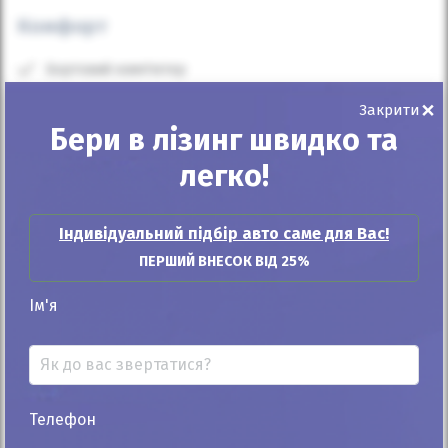
Комфорт
Бортовий комп'ютер
×
Закрити
Датчик світла
Бери в лізинг швидко та
Ел. склопідйомники
легко!
Запуск кнопкою
Індивідуальний підбір авто саме для Вас!
Камера - задня
ПЕРШИЙ ВНЕСОК ВІД 25%
Клімат контроль
Ім'я
Круїз контроль
Люк
Мультируль
Телефон