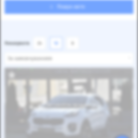
Пошук авто
Показувати
24
12
6
За замовчуванням
Автомобіль продано