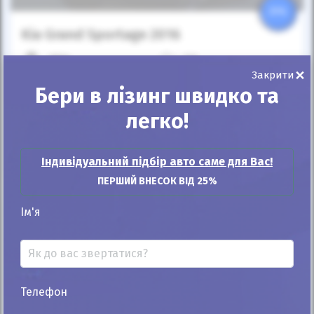
25%
Kia Grand Sportage 2016
163к
5.5
×
Закрити
Автомат
Дизель
Бери в лізинг швидко та
Автомобіль продано
легко!
ID: 122573
Індивідуальний підбір авто саме для Вас!
ПЕРШИЙ ВНЕСОК ВІД 25%
Ім'я
Автомобіль продано
Телефон