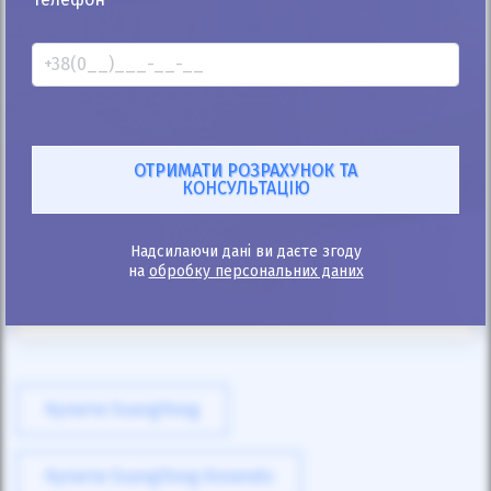
25%
SsangYong Rodius 2010
176к
2.7
Механіка
Дизель
Автомобіль продано
Надсилаючи дані ви даєте згоду
на
обробку персональних даних
ID: 388648
Купити SsangYong
Купити SsangYong Korando