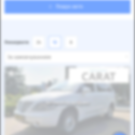
Пошук авто
Показувати
24
12
6
За замовчуванням
Автомобіль продано