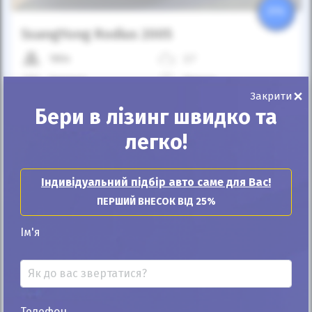
25%
SsangYong Rodius 2005
180к
2.7
Автомат
Дизель
×
Закрити
Автомобіль продано
Бери в лізинг швидко та
легко!
ID: 428067
Індивідуальний підбір авто саме для Вас!
ПЕРШИЙ ВНЕСОК ВІД 25%
Ім'я
Автомобіль продано
Телефон