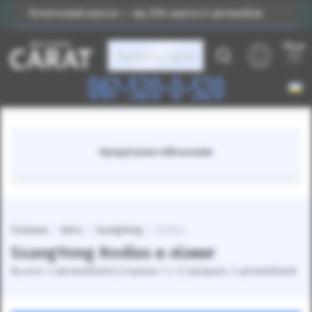
Початковий внесок — від 25% вартості автомобіля
Меню
Каталог авто
067-520-0-520
Кредитуємо військових
Головна
Авто
SsangYong
Rodius
SsangYong Rodius в лізинг
Всього: 2 автомобілей (сторінка 1 з 1) продано: 2 автомобілей