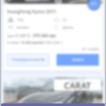
25%
SsangYong Kyron 2011
170к
2.0
Автомат
Дизель
8 400
$
379 260
грн
Ціна:
/
В лізинг:
13 383
грн
/міс
(296
$
/міс )
ID: 1446512
Розрахувати платіж
Купити