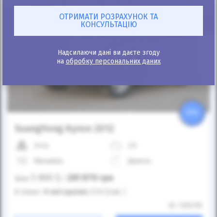
Надсилаючи дані ви даєте згоду
на
обробку персональних даних
25%
SsangYong Kyron 2012
244к
2.0
Механіка
Дизель
5 800
$
261 870
грн
Ціна:
/
В лізинг:
9 463
грн
/міс
(210
$
/міс )
ID: 1255705