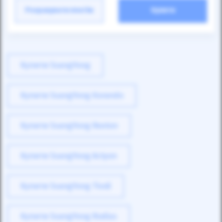
Розрахувати платіж
Купити
Купити SsangYong
Купити SsangYong Korando
Купити SsangYong Rexton
Купити SsangYong Actyon
Купити SsangYong Tivoli
Купити SsangYong Rodius