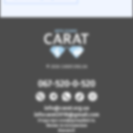
© 2026 CARAT.ORG.UA
067-520-0-520
info@carat.org.ua
infocarat2018@gmail.com
Угода про конфіденційність
Умови та положення
Вакансії