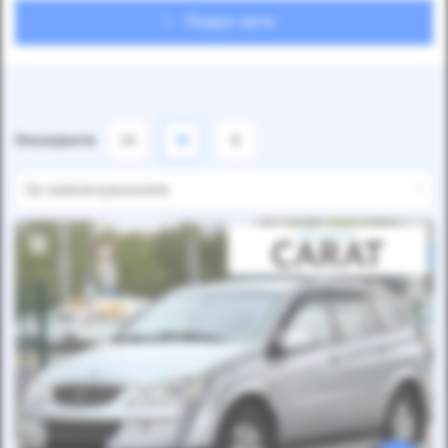
Пошук авто
Показувати
24
12
6
За замовчуванням