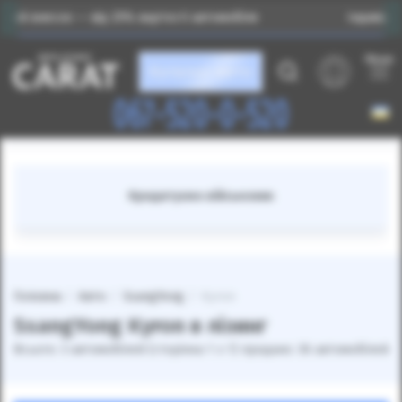
есок — від 25% вартості автомобіля
Індивідуальний п
Меню
Каталог авто
067-520-0-520
Кредитуємо військових
Головна
Авто
SsangYong
Kyron
SsangYong Kyron в лізинг
Всього: 3 автомобілей (сторінка 1 з 1) продано: 36 автомобілей