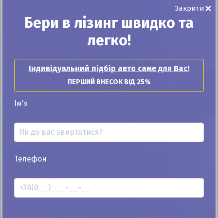
×
Закрити
Бери в лізинг швидко та
легко!
25%
Індивідуальний підбір авто саме для Вас!
SsangYong Kyron 2013
ПЕРШИЙ ВНЕСОК ВІД 25%
180к
2.0
Ім'я
Автомат
Дизель
10 800
$
487 620
грн
Ціна:
/
В лізинг:
17 002
грн
/міс
(377
$
/міс )
ID: 1425683
Телефон
Розрахувати платіж
Купити