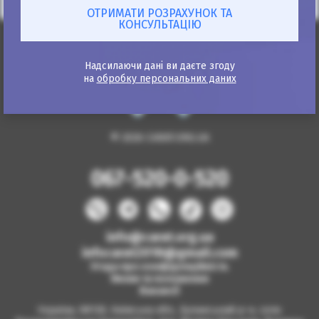
Надсилаючи дані ви даєте згоду
на
обробку персональних даних
© 2026 CARAT.ORG.UA
067-520-0-520
info@carat.org.ua
infocarat2018@gmail.com
Угода про конфіденційність
Умови та положення
Вакансії
Україна, 08130, Київська обл., Бучанський р-н, село