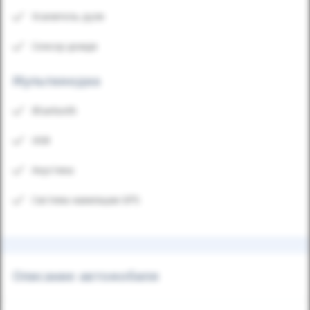
Усилитель руля
Сенсор дождя
Мультимедиа
Bluetooth
USB
Акустика
Система навигации GPS
Описание автомобиля