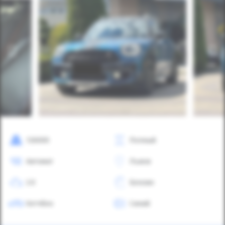
126000
Полный
Автомат
Львов
2.0
Бензин
Хетчбек
Синий