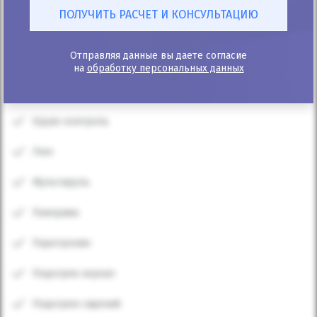
Эл. стеклоподъемники
Отправляя данные вы даете согласие
Камера - задняя
на
обработку персональных данных
Климат контроль
Круиз контроль
Люк
Мультируль
Панорама
Парктроник
Подогрев зеркал
Подогрев сидений