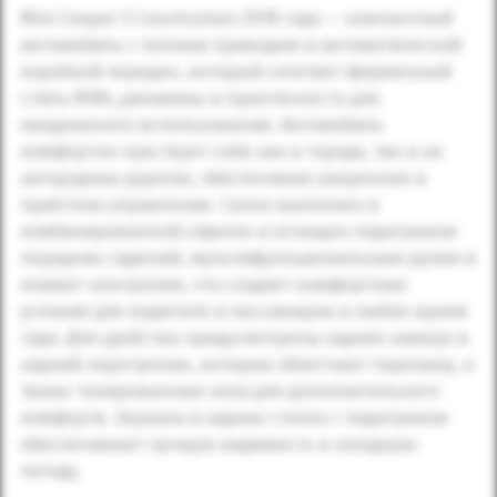
Mini Cooper S Countryman 2018 года — компактный
автомобиль с полным приводом и автоматической
коробкой передач, который сочетает фирменный
стиль MINI, динамику и практичность для
ежедневного использования. Автомобиль
комфортно чувствует себя как в городе, так и на
загородных дорогах, обеспечивая уверенное и
приятное управление. Салон выполнен в
комбинированной отделке и оснащен подогревом
передних сидений, мультифункциональным рулем и
климат-контролем, что создает комфортные
условия для водителя и пассажиров в любое время
года. Для удобства предусмотрены задняя камера и
задний парктроник, которые облегчают парковку, а
также тонированные окна для дополнительного
комфорта. Зеркала и заднее стекло с подогревом
обеспечивают лучшую видимость в холодную
погоду.