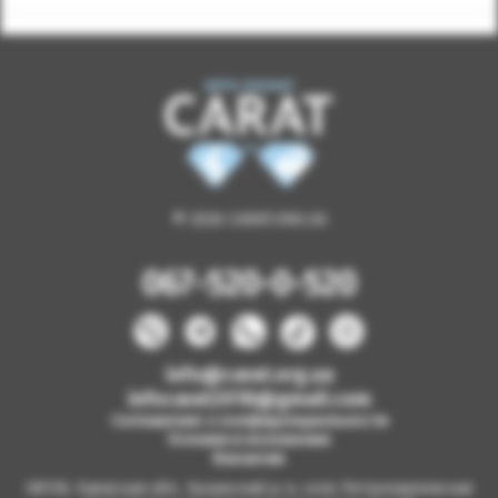
© 2026 CARAT.ORG.UA
067-520-0-520
info@carat.org.ua
infocarat2018@gmail.com
Соглашение о конфиденциальности
Условия и положения
Вакансии
08130, Киевская обл., Бучанский р-н, село Петропавловская