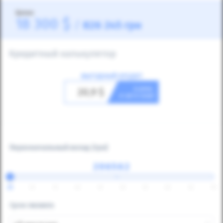
Цена:
18 300
$
/
826 245
грн
Кредитный калькулятор
ВЫГОДНЫЙ КРЕДИТ
в день
20,9
$
и авто ваш!
Первоначальный вклад
(грн)
⇔
25
30
35
40
45
50
55
60
65
70
Срок лизинга