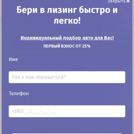
×
Закрыть
** Автоматический расчет производится с минимальным
Бери в лизинг быстро и
первоначальным взносом.
легко!
Характеристики
Индивидуальный подбор авто для Вас!
ПЕРВЫЙ ВЗНОС ОТ 25%
Безопасность
Имя
ABS
ESP
Телефон
Центральный замок
Комфорт
Бортовой компьютер
Датчик света