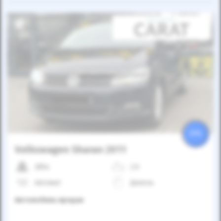
Автомобиль продан
25%
Volkswagen Sharan 2011
285к
2.0
Автомат
Дизель
Автомобиль продан