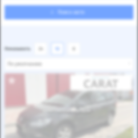
Поиск авто
Показывать
24
12
6
По умолчанию
Автомобиль продан