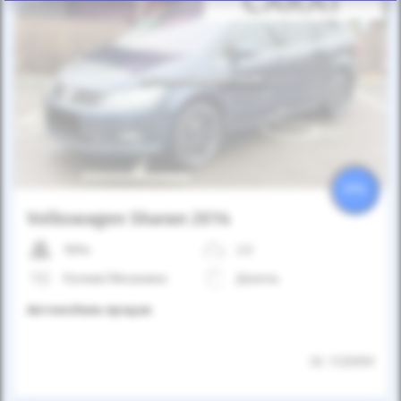
Автомобиль продан
25%
Volkswagen Sharan 2014
189к
2.0
Ручная/Механика
Дизель
Автомобиль продан
ID: 1125959