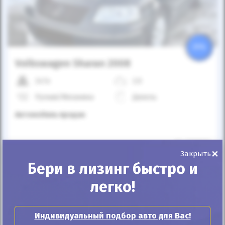
25%
Volkswagen Sharan 2008
247к
2.0
Ручная/Механика
Дизель
Автомобиль продан
ID: 1221671
×
Закрыть
Бери в лизинг быстро и
легко!
Индивидуальный подбор авто для Вас!