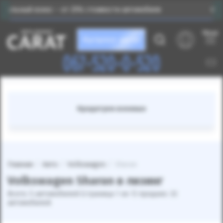
ос – от 25% стоимости автомобиля
Индивидуальный
Меню
Каталог авто
067-520-0-520
Кредитуем военных
Главная
Авто
Volkswagen
Sharan
Volkswagen Sharan в лизинг
Всего: 5 автомобилей (страница 1 из 1) продано: 32
автомобилей