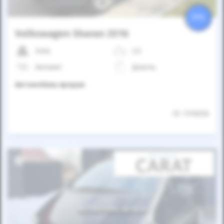
25%
Volkswagen Sharan 2016
340к
2.0
Автомат
Дизель
Автомобиль продан
ID: 1316036
Автомобиль продан