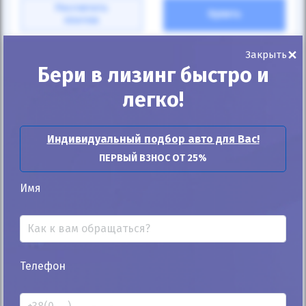
Рассчитать
Купить
платеж
×
Закрыть
Бери в лизинг быстро и
легко!
Индивидуальный подбор авто для Вас!
ПЕРВЫЙ ВЗНОС ОТ 25%
Имя
25%
Volkswagen Passat CC 2010
Телефон
158к
2.0
Автомат
Бензин