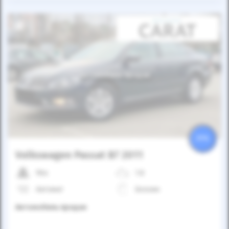
Автомобиль продан
25%
Volkswagen Passat B7 2011
96к
1.8
Автомат
Бензин
Автомобиль продан