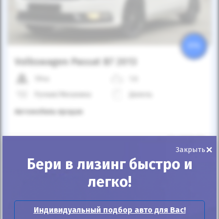
25%
Volkswagen Passat B7 2013
194к
1.6
Ручная/Механика
Дизель
Автомобиль продан
ID: 1068459
×
Закрыть
Бери в лизинг быстро и
легко!
Индивидуальный подбор авто для Вас!