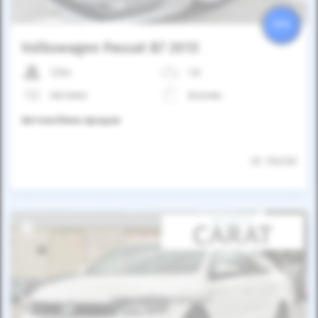
25%
Volkswagen Passat B7 2013
120к
1.8
Автомат
Бензин
Автомобиль продан
ID: 102230
Автомобиль продан