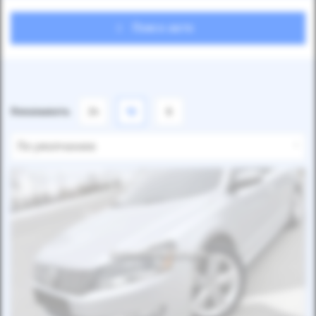
Поиск авто
Показывать
24
12
6
По умолчанию
Автомобиль продан