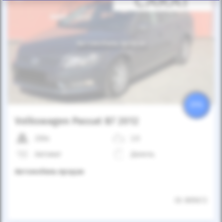
Автомобиль продан
25%
Volkswagen Passat B7 2012
230к
2.0
Автомат
Дизель
Автомобиль продан
ID: 805672