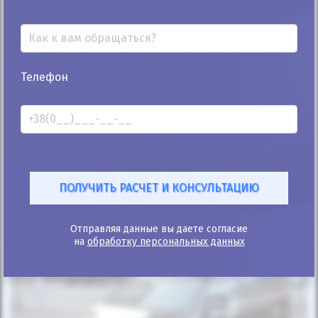
25%
Телефон
Volkswagen Passat B5 2003
283к
1.9
Ручная/Механика
Дизель
Автомобиль продан
ID: 658422
Отправляя данные вы даете согласие
на
обработку персональных данных