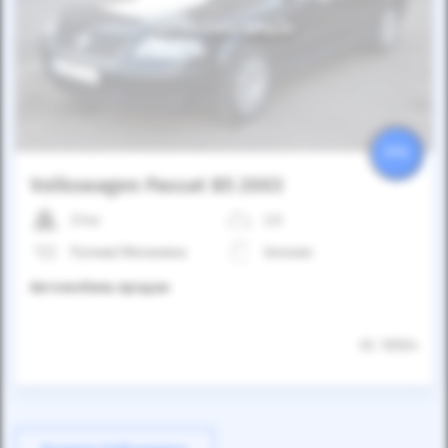
Автомобиль продан
25%
Volkswagen Passat B5 2003
214к
2.0
Ручная/Механика
Бензин
Автомобиль продан
ID: 10504