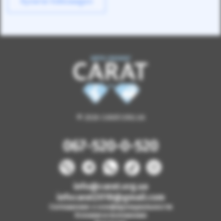
Купити Volkswagen
© 2026 CARAT.ORG.UA
067-520-0-520
info@carat.org.ua
infocarat2018@gmail.com
Соглашение о конфиденциальности
Условия и положения