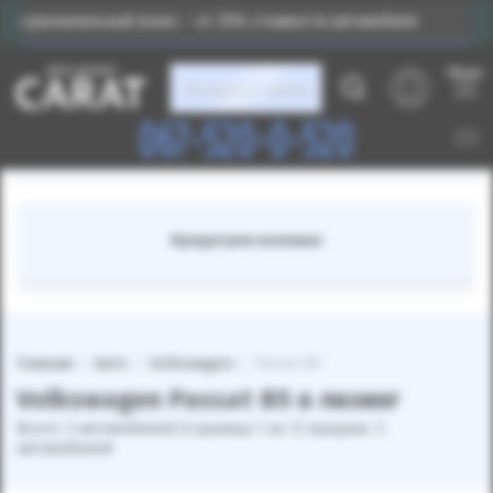
воначальный взнос – от 25% стоимости автомобиля
Меню
Каталог авто
067-520-0-520
Кредитуем военных
Главная
Авто
Volkswagen
Passat B5
Volkswagen Passat B5 в лизинг
Всего: 3 автомобилей (страница 1 из 1) продано: 3
автомобилей