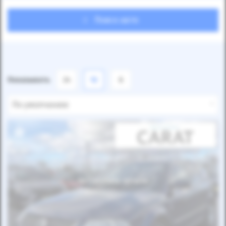
Поиск авто
Показывать
24
12
6
По умолчанию
Автомобиль продан