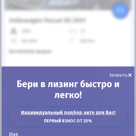
25%
Volkswagen Passat B5 2001
406к
2.5
Автомат
Дизель
Автомобиль продан
ID: 679055
×
Закрыть
Бери в лизинг быстро и
легко!
Индивидуальный подбор авто для Вас!
ПЕРВЫЙ ВЗНОС ОТ 25%
Автомобиль продан
Имя