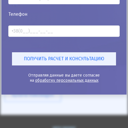
25%
Телефон
Volkswagen Fox 2008
142к
1.2
Ручная/Механика
Бензин
Автомобиль продан
ID: 489692
Отправляя данные вы даете согласие
на
обработку персональных данных
Купити Volkswagen