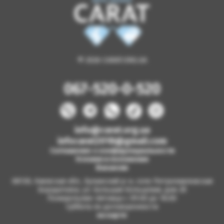
© 2026 CARAT.ORG.UA
067-520-0-520
info@carat.org.ua
infocarat2018@gmail.com
Соглашение о конфиденциальности
Условия и положения
Вакансии
08130, Киевская обл., Бучанский р-н, село Петропавловская
Борщаговка, ул. Большая Кольцевая, дом 2б
Понедельник-пятница с 09.00 до 18.00
Суббота по договоренности
на карте