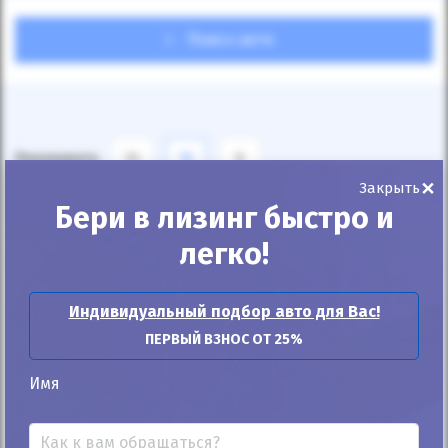
Поиск авто
Показывать
24
12
6
×
Закрыть
По умолчанию
Бери в лизинг быстро и
легко!
Индивидуальный подбор авто для Вас!
ПЕРВЫЙ ВЗНОС ОТ 25%
Автомобиль продан
Имя