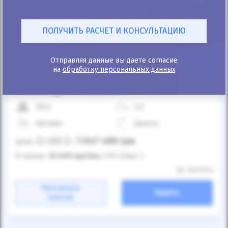
Отправляя данные вы даете согласие
на
обработку персональных данных
25%
Volkswagen Amarok 2017
287к
2.0
Автомат
Дизель
23 200
$
1 047 480
грн
Цена:
/
В лизинг:
35 699
грн
/мес
(791
$
/мес )
ID: 1013114
Рассчитать
Купить
платеж