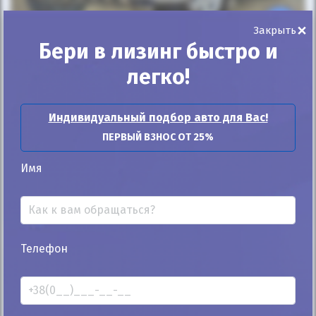
×
25%
Закрыть
Бери в лизинг быстро и
Volkswagen Amarok 2016
легко!
250к
2.0
Автомат
Дизель
Индивидуальный подбор авто для Вас!
22 000
$
993 300
грн
Цена:
/
ПЕРВЫЙ ВЗНОС ОТ 25%
В лизинг:
33 890
грн
/мес
(751
$
/мес )
ID: 1344339
Имя
Рассчитать
Купить
платеж
Телефон