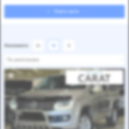
Поиск авто
Показывать
24
12
6
По умолчанию