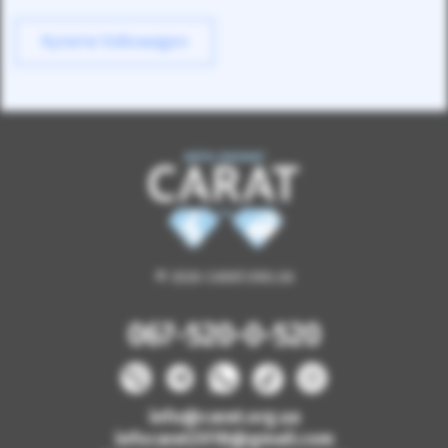
Купити Volkswagen
© 2026 CARAT.ORG.UA
067-520-0-520
info@carat.org.ua
infocarat2018@gmail.com