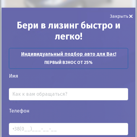
×
Закрыть
Бери в лизинг быстро и
25%
легко!
Toyota Matrix 2004
250к
1.8
Индивидуальный подбор авто для Вас!
Автомат
Бензин
ПЕРВЫЙ ВЗНОС ОТ 25%
Автомобиль продан
Имя
ID: 522364
Телефон