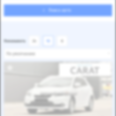
Поиск авто
Показывать
24
12
6
По умолчанию
Автомобиль продан