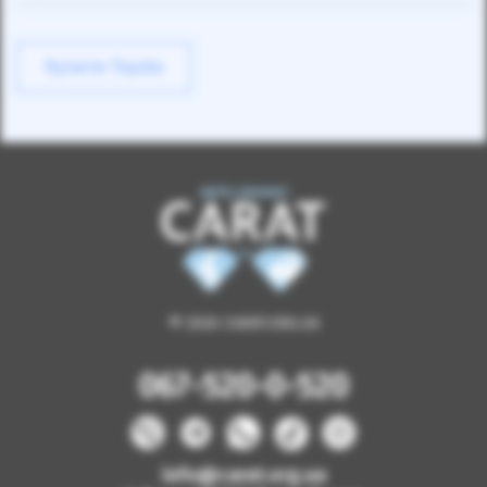
Купити Toyota
© 2026 CARAT.ORG.UA
067-520-0-520
info@carat.org.ua