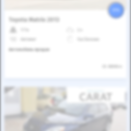
25%
Toyota Matrix 2013
171к
2.4
Автомат
Газ/Бензин
Автомобиль продан
ID: 880844
Автомобиль продан