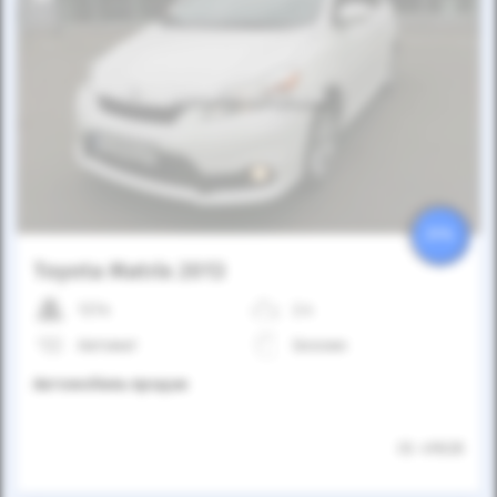
Автомобиль продан
25%
Toyota Matrix 2013
127к
2.4
Автомат
Бензин
Автомобиль продан
ID: 49628