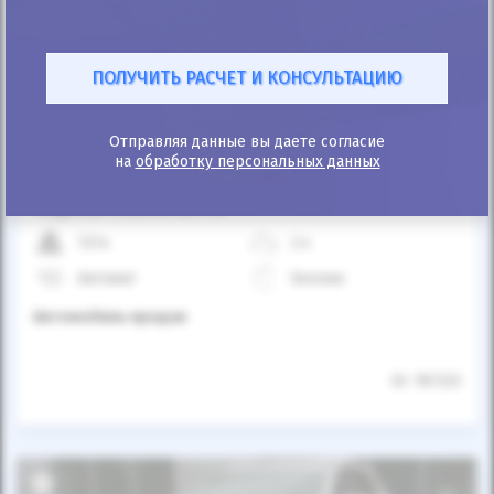
Автомобиль продан
Отправляя данные вы даете согласие
на
обработку персональных данных
25%
Toyota Matrix 2013
137к
2.4
Автомат
Бензин
Автомобиль продан
ID: 187223