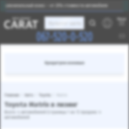
рвоначальный взнос – от 25% стоимости автомобиля
Меню
Каталог авто
067-520-0-520
Кредитуем военных
Главная
Авто
Toyota
Matrix
Toyota Matrix в лизинг
Всего: 4 автомобилей (страница 1 из 1) продано: 4
автомобилей