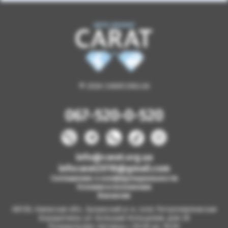
© 2026 CARAT.ORG.UA
067-520-0-520
info@carat.org.ua
infocarat2018@gmail.com
Соглашение о конфиденциальности
Условия и положения
Вакансии
08130, Киевская обл., Бучанский р-н, село Петропавловская
Борщаговка, ул. Большая Кольцевая, дом 2б
Понедельник-пятница с 09.00 до 18.00