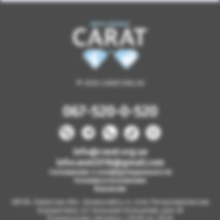
© 2026 CARAT.ORG.UA
067-520-0-520
info@carat.org.ua
infocarat2018@gmail.com
Соглашение о конфиденциальности
Условия и положения
Вакансии
08130, Киевская обл., Бучанский р-н, село Петропавловская
Борщаговка, ул. Большая Кольцевая, дом 2б
Понедельник-пятница с 09.00 до 18.00