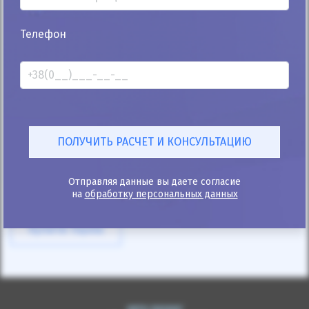
25%
Телефон
Toyota Aurion 2008
319к
3.5
Автомат
Газ/Бензин
Автомобиль продан
ID: 376180
Отправляя данные вы даете согласие
на
обработку персональных данных
Купити Toyota