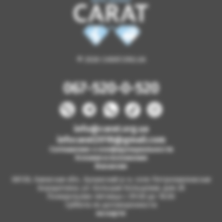
© 2026 CARAT.ORG.UA
067-520-0-520
info@carat.org.ua
infocarat2018@gmail.com
Соглашение о конфиденциальности
Условия и положения
Вакансии
08130, Киевская обл., Бучанский р-н, село Петропавловская
Борщаговка, ул. Большая Кольцевая, дом 2б
Понедельник-пятница с 09.00 до 18.00
Суббота по договоренности
на карте