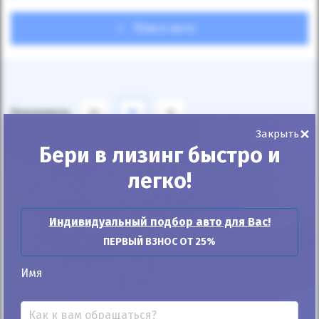
Поиск авто
Показывать
24
12
6
×
Закрыть
По умолчанию
Бери в лизинг быстро и
легко!
Индивидуальный подбор авто для Вас!
ПЕРВЫЙ ВЗНОС ОТ 25%
Автомобиль продан
Имя