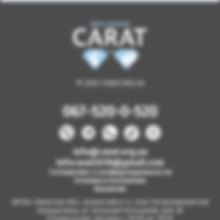
© 2026 CARAT.ORG.UA
067-520-0-520
info@carat.org.ua
infocarat2018@gmail.com
Соглашение о конфиденциальности
Условия и положения
Вакансии
08130, Киевская обл., Бучанский р-н, село Петропавловская
Борщаговка, ул. Большая Кольцевая, дом 2б
Понедельник-пятница с 09.00 до 18.00