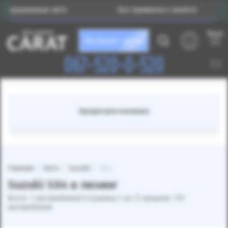
одержанных авто
Без привязки к валюте
Меню
Каталог авто
067-520-0-520
Кредитуем военных
Главная
Авто
Suzuki
SX4
Suzuki SX4 в лизинг
Всего: 1 автомобилей (страница 1 из 1) продано: 131
автомобилей