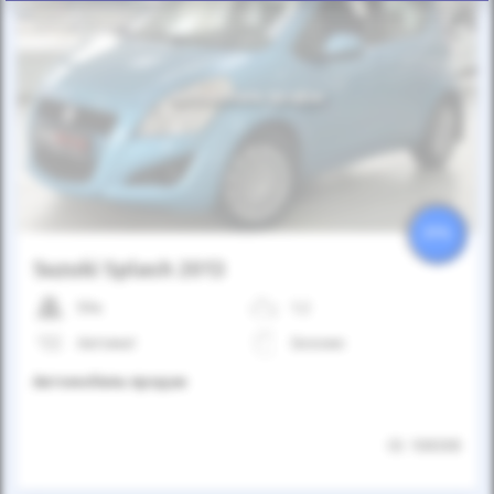
Автомобиль продан
25%
Suzuki Splash 2013
59к
1.2
Автомат
Бензин
Автомобиль продан
ID: 108308