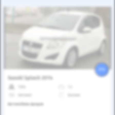
Автомобиль продан
25%
Suzuki Splash 2014
120к
1.2
Автомат
Бензин
Автомобиль продан