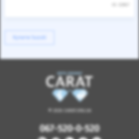
ID: 32867
Купити Suzuki
© 2026 CARAT.ORG.UA
067-520-0-520