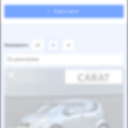
Поиск авто
Показывать
24
12
6
По умолчанию
Автомобиль продан