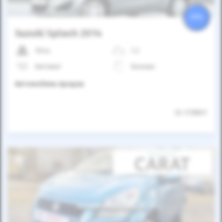
25%
Suzuki Splash 2014
104к
1.2
Автомат
Бензин
Автомобиль продан
ID: 578801
Автомобиль продан