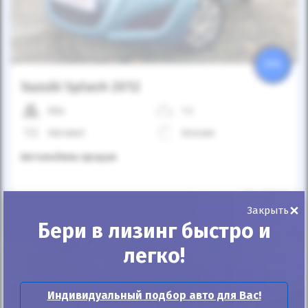
25%
Suzuki Splash 2012
60к
1.2
Автомат
Бензин
Автомобиль продан
ID: 213121
×
Закрыть
Бери в лизинг быстро и
легко!
Индивидуальный подбор авто для Вас!