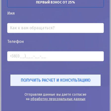
ПЕРВЫЙ ВЗНОС ОТ 25%
Автомобиль продан
Имя
25%
Телефон
Suzuki Splash 2013
54к
1.2
Ручная/Механика
Бензин
Автомобиль продан
ID: 108554
Отправляя данные вы даете согласие
на
обработку персональных данных